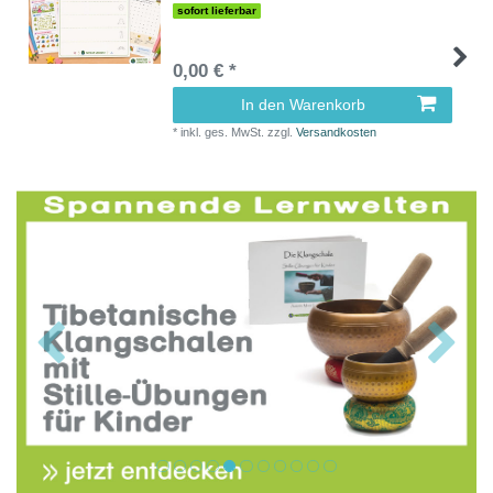
sofort lieferbar
0,00 € *
In den Warenkorb
*
inkl. ges. MwSt.
zzgl.
Versandkosten