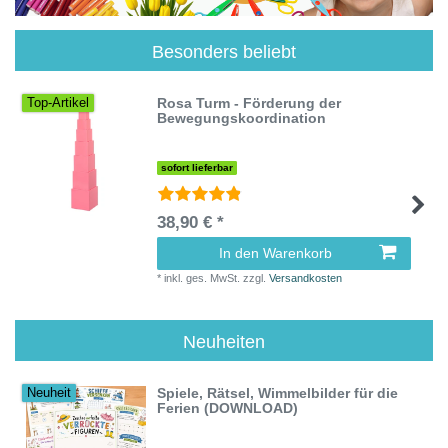
Besonders beliebt
Rosa Turm - Förderung der
Top-Artikel
Bewegungskoordination
sofort lieferbar
38,90 € *
In den Warenkorb
*
inkl. ges. MwSt.
zzgl.
Versandkosten
Neuheiten
Spiele, Rätsel, Wimmelbilder für die
Neuheit
Ferien (DOWNLOAD)