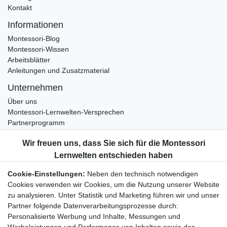
Kontakt
Informationen
Montessori-Blog
Montessori-Wissen
Arbeitsblätter
Anleitungen und Zusatzmaterial
Unternehmen
Über uns
Montessori-Lernwelten-Versprechen
Partnerprogramm
Widerrufsrecht
Bestellung widerrufen
Datenschutzerklärung
Cookie-Einstellungen:
Neben den technisch notwendigen
AGB
Cookies verwenden wir Cookies, um die Nutzung unserer Website
Impressum
zu analysieren. Unter Statistik und Marketing führen wir und unser
Partner folgende Datenverarbeitungsprozesse durch:
Aktuelles rund um Montessori-Materialien und
Personalisierte Werbung und Inhalte, Messungen und
Montessori-Pädagogik.