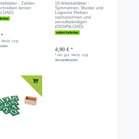
itsblätter - Zahlen
15 Arbeitsblätter -
schreiben lernen
Symmetrien, Muster und
LOAD)
Logische Reihen
nachzeichnen und
eferbar
vervollständigen
(DOWNLOAD)
sofort lieferbar
 *
s. MwSt.
zzgl.
osten
4,90 € *
*
inkl. ges. MwSt.
zzgl.
Versandkosten