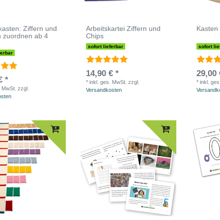
kasten: Ziffern und
Arbeitskartei Ziffern und
Kasten
 zuordnen ab 4
Chips
sofort lieferbar
sofort li
ferbar
14,90 € *
29,00 
€ *
*
inkl. ges. MwSt.
zzgl.
*
inkl. ge
. MwSt.
zzgl.
Versandkosten
Versandk
osten