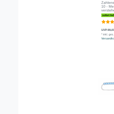
Zahlens
10 - Me
versteh
sofort lie
UVP 99,0
*
inkl. ges
Versandk