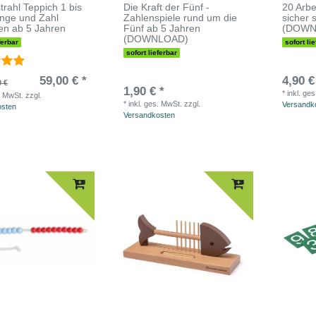
trahl Teppich 1 bis
Die Kraft der Fünf -
20 Arbe
nge und Zahl
Zahlenspiele rund um die
sicher 
en ab 5 Jahren
Fünf ab 5 Jahren
(DOWN
(DOWNLOAD)
ferbar
sofort li
sofort lieferbar
59,00 € *
4,90 €
0 €
1,90 € *
*
inkl. ge
. MwSt.
zzgl.
*
inkl. ges. MwSt.
zzgl.
Versandk
osten
Versandkosten