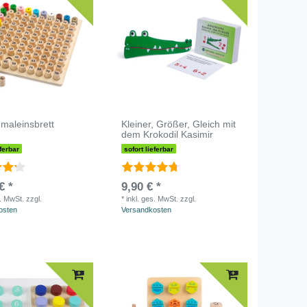
maleinsbrett
Kleiner, Größer, Gleich mit
dem Krokodil Kasimir
eferbar
sofort lieferbar
€ *
9,90 € *
s. MwSt.
zzgl.
*
inkl. ges. MwSt.
zzgl.
osten
Versandkosten