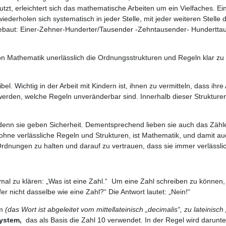
zt, erleichtert sich das mathematische Arbeiten um ein Vielfaches. Ei
iederholen sich systematisch in jeder Stelle, mit jeder weiteren Stell
gebaut: Einer-Zehner-Hunderter/Tausender -Zehntausender- Hunderttaus
von Mathematik unerlässlich die Ordnungsstrukturen und Regeln klar zu
bel. Wichtig in der Arbeit mit Kindern ist, ihnen zu vermitteln, dass i
 werden, welche Regeln unveränderbar sind. Innerhalb dieser Strukturen/
enn sie geben Sicherheit. Dementsprechend lieben sie auch das Zählen, 
hne verlässliche Regeln und Strukturen, ist Mathematik, und damit auc
rdnungen zu halten und darauf zu vertrauen, dass sie immer verlässlic
einmal zu klären: „Was ist eine Zahl.“ Um eine Zahl schreiben zu können
ffer nicht dasselbe wie eine Zahl?“ Die Antwort lautet: „Nein!“
em
(das Wort ist abgeleitet vom mittellateinisch „decimalis“, zu lateini
ystem,
das als Basis die Zahl 10 verwendet. In der Regel wird darunt