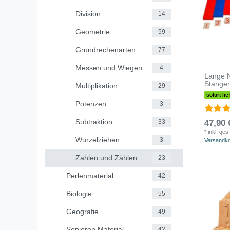
Division
14
Geometrie
59
Grundrechenarten
77
Messen und Wiegen
4
Lange 
Stange
Multiplikation
29
sofort lie
Potenzen
3
Subtraktion
33
47,90 
*
inkl. ges
Wurzelziehen
3
Versandk
Zahlen und Zählen
23
Perlenmaterial
42
Biologie
55
Geografie
49
Senioren Material
42