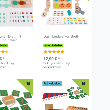
ner-Brett mit
Das Handwerker-Brett
und Ziffern
eferbar
sofort lieferbar
€ *
12,90 € *
s. MwSt.
zzgl.
*
inkl. ges. MwSt.
zzgl.
osten
Versandkosten
Artikelpaket