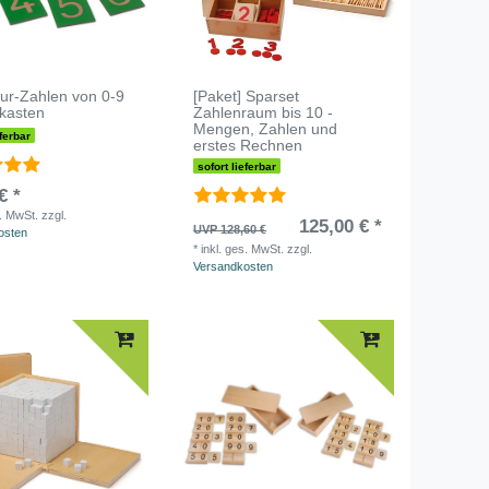
ur-Zahlen von 0-9
[Paket] Sparset
zkasten
Zahlenraum bis 10 -
Mengen, Zahlen und
eferbar
erstes Rechnen
sofort lieferbar
€ *
s. MwSt.
zzgl.
125,00 € *
UVP 128,60 €
osten
*
inkl. ges. MwSt.
zzgl.
Versandkosten