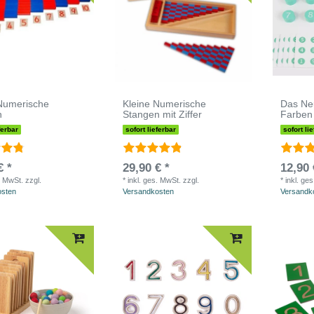
Numerische
Kleine Numerische
Das Neu
n
Stangen mit Ziffer
Farben 
ferbar
sofort lieferbar
sofort li
€ *
29,90 € *
12,90 
. MwSt.
zzgl.
*
inkl. ges. MwSt.
zzgl.
*
inkl. ge
osten
Versandkosten
Versandk