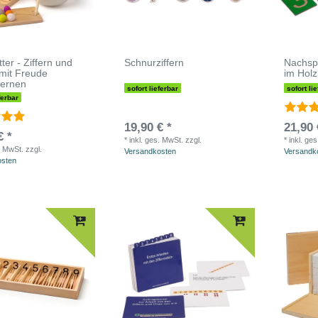
ter - Ziffern und
Schnurziffern
Nachsp
mit Freude
im Hol
lernen
sofort lieferbar
sofort li
ferbar
19,90 € *
21,90 
€ *
*
inkl. ges. MwSt.
zzgl.
*
inkl. ge
. MwSt.
zzgl.
Versandkosten
Versandk
osten