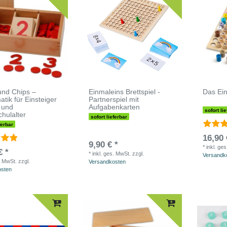
 und Chips –
Einmaleins Brettspiel -
Das Ein
tik für Einsteiger
Partnerspiel mit
- und
Aufgabenkarten
sofort li
hulalter
sofort lieferbar
ferbar
16,90 
9,90 € *
*
inkl. ge
€ *
*
inkl. ges. MwSt.
zzgl.
Versandk
. MwSt.
zzgl.
Versandkosten
osten