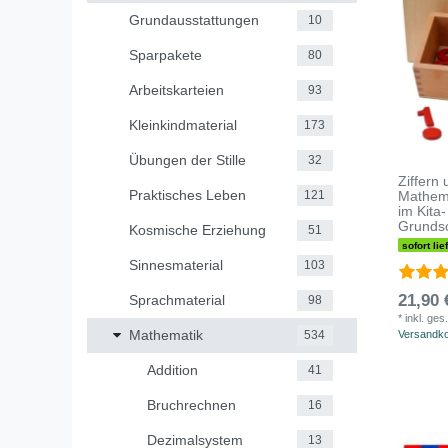
Grundausstattungen
10
Sparpakete
80
Arbeitskarteien
93
Kleinkindmaterial
173
Übungen der Stille
32
Ziffern
Praktisches Leben
Mathema
121
im Kita
Grundsc
Kosmische Erziehung
51
sofort lie
Sinnesmaterial
103
21,90 
Sprachmaterial
98
*
inkl. ges
Mathematik
Versandk
534
Addition
41
Bruchrechnen
16
Dezimalsystem
13