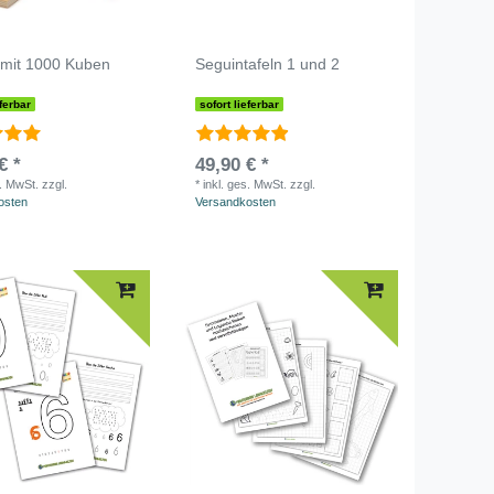
 mit 1000 Kuben
Seguintafeln 1 und 2
eferbar
sofort lieferbar
€ *
49,90 € *
s. MwSt.
zzgl.
*
inkl. ges. MwSt.
zzgl.
osten
Versandkosten