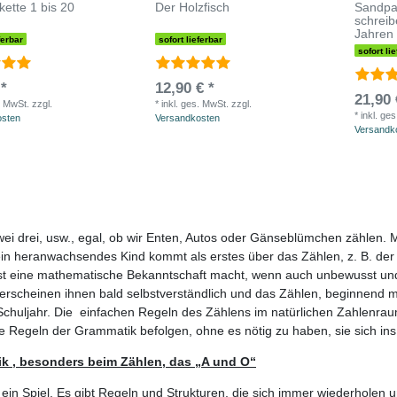
ette 1 bis 20
Der Holzfisch
Sandpap
schreib
Jahren
ferbar
sofort lieferbar
sofort li
 *
12,90 € *
21,90 
. MwSt.
zzgl.
*
inkl. ges. MwSt.
zzgl.
*
inkl. ge
osten
Versandkosten
Versandk
ei drei, usw., egal, ob wir Enten, Autos oder Gänseblümchen zählen. Mi
in heranwachsendes Kind kommt als erstes über das Zählen, z. B. der
erst eine mathematische Bekanntschaft macht, wenn auch unbewusst und 
erscheinen ihnen bald selbstverständlich und das Zählen, beginnend mit 
ür Schuljahr. Die einfachen Regeln des Zählens im natürlichen Zahlenra
e Regeln der Grammatik befolgen, ohne es nötig zu haben, sie sich ins
ik , besonders beim Zählen, das „A und O“
ein Spiel. Es gibt Regeln und Strukturen, die sich immer wiederholen u