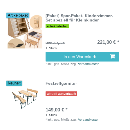
[Paket] Spar-Paket: Kinderzimmer-
Artikelpaket
Set speziell für Kleinkinder
sofort lieferbar
221,00 € *
UVP 227,70 €
1
Stück
In den Warenkorb
*
inkl. ges. MwSt.
zzgl.
Versandkosten
Festzeltgarnitur
Neuheit
aktuell ausverkauft
149,00 € *
1
Stück
*
inkl. ges. MwSt.
zzgl.
Versandkosten