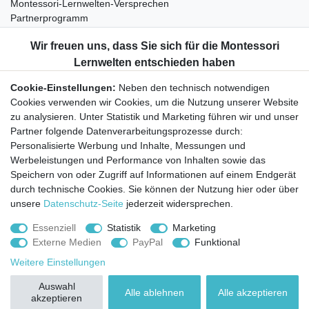
Montessori-Lernwelten-Versprechen
Partnerprogramm
Widerrufsrecht
Bestellung widerrufen
Datenschutzerklärung
Cookie-Einstellungen:
Neben den technisch notwendigen
AGB
Cookies verwenden wir Cookies, um die Nutzung unserer Website
Impressum
zu analysieren. Unter Statistik und Marketing führen wir und unser
Partner folgende Datenverarbeitungsprozesse durch:
Aktuelles rund um Montessori-Materialien und
Personalisierte Werbung und Inhalte, Messungen und
Montessori-Pädagogik.
Werbeleistungen und Performance von Inhalten sowie das
Kostenfreie wöchentliche Infos
Speichern von oder Zugriff auf Informationen auf einem Endgerät
durch technische Cookies. Sie können der Nutzung hier oder über
unsere
Datenschutz-Seite
jederzeit widersprechen.
Hiermit bestätige ich, dass ich die
Daten­schutz­erklärung
gelesen habe. Sie
können den Newsletter jederzeit kostenlos abbestellen.
Essenziell
Statistik
Marketing
Externe Medien
PayPal
Funktional
Abonnieren
Weitere Einstellungen
© Copyright 2026 | Alle Rechte vorbehalten.
Auswahl
Alle ablehnen
Alle akzeptieren
akzeptieren