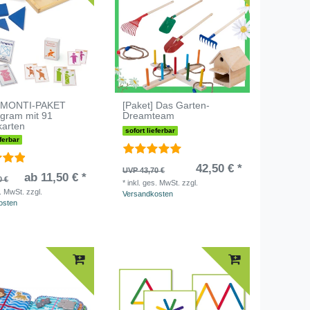
] MONTI-PAKET
[Paket] Das Garten-
ngram mit 91
Dreamteam
karten
sofort lieferbar
eferbar
42,50 € *
UVP 43,70 €
ab 11,50 € *
0 €
*
inkl. ges. MwSt.
zzgl.
s. MwSt.
zzgl.
Versandkosten
osten