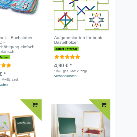
Book - Buchstaben
Aufgabenkarten für bunte
C -
Bastelhölzer
schäftigung einfach
sofort lieferbar
elerisch
eferbar
4,90 € *
*
inkl. ges. MwSt.
zzgl.
€ *
Versandkosten
s. MwSt.
zzgl.
osten