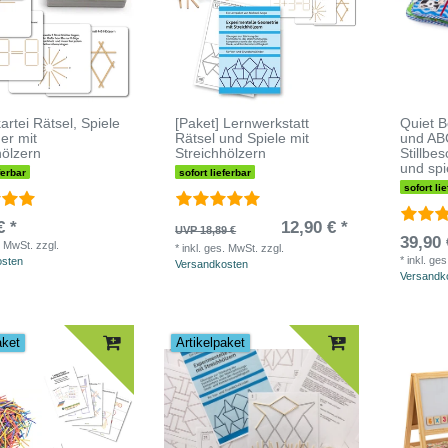
artei Rätsel, Spiele
[Paket] Lernwerkstatt
Quiet 
er mit
Rätsel und Spiele mit
und AB
hölzern
Streichhölzern
Stillbe
und spi
ferbar
sofort lieferbar
sofort li
€ *
12,90 € *
UVP 18,89 €
39,90 
. MwSt.
zzgl.
*
inkl. ges. MwSt.
zzgl.
*
inkl. ge
osten
Versandkosten
Versandk
aket
Artikelpaket