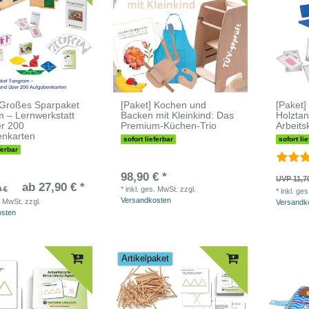
 Großes Sparpaket
[Paket] Kochen und
[Paket
 – Lernwerkstatt
Backen mit Kleinkind: Das
Holzta
r 200
Premium-Küchen-Trio
Arbeits
enkarten
sofort lieferbar
sofort li
ferbar
98,90 € *
UVP 11,7
ab 27,90 € *
0 €
*
inkl. ges. MwSt.
zzgl.
*
inkl. ge
Versandkosten
. MwSt.
zzgl.
Versandk
osten
Artikelpaket