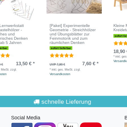
 Lernwerkstatt
[Paket] Experimentelle
Kleine
astelhölzer -
Geometrie - Streichhölzer
Kreidet
ches und
und Übungsblätter zur
sofort li
risches Denken
Feinmotorik und zum
 ab 5 Jahren
räumlichen Denken
ferbar
sofort lieferbar
18,90 
*
inkl. ge
Versandk
13,50 € *
7,60 € *
0 €
UVP 7,90 €
. MwSt.
zzgl.
*
inkl. ges. MwSt.
zzgl.
osten
Versandkosten
schnelle Lieferung
Social Media
B