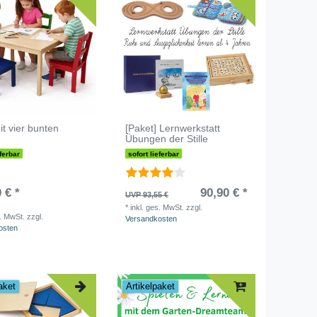
it vier bunten
[Paket] Lernwerkstatt
n
Übungen der Stille
eferbar
sofort lieferbar
 € *
90,90 € *
UVP 93,55 €
*
inkl. ges. MwSt.
zzgl.
s. MwSt.
zzgl.
Versandkosten
osten
aket
Artikelpaket