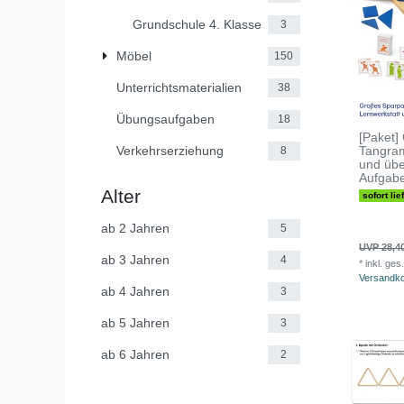
Grundschule 4. Klasse
3
Möbel
150
Unterrichtsmaterialien
38
Übungsaufgaben
18
[Paket]
Verkehrserziehung
Tangram
8
und übe
Aufgab
Alter
sofort lie
ab 2 Jahren
5
UVP 28,4
ab 3 Jahren
4
*
inkl. ges
Versandk
ab 4 Jahren
3
ab 5 Jahren
3
ab 6 Jahren
2