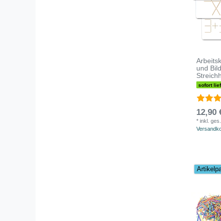
Arbeitsk
und Bild
Streich
sofort lie
12,90 
*
inkl. ges
Versandk
Artikelp