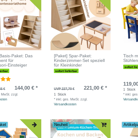
 Basis-Paket: Das
[Paket] Spar-Paket:
Tisch m
ent für
Kinderzimmer-Set speziell
Stühle
ori-Einsteiger
für Kleinkinder
sofort li
ferbar
sofort lieferbar
119,00
144,00 € *
221,00 € *
55 €
UVP 227,70 €
1
Stück
. MwSt.
zzgl.
1
Stück
*
inkl. ge
osten
*
inkl. ges. MwSt.
zzgl.
Versandk
Versandkosten
aket
Neuheit
Artikelp