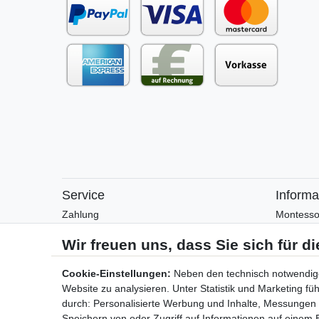
Service
Informa
Zahlung
Montesso
Versand
Montesso
Rückgabe
Arbeitsblä
Helpcenter
Anleitung
Cookie-Einstellungen:
Neben den technisch notwendig
Katalog
Website zu analysieren. Unter Statistik und Marketing f
Kontakt
durch: Personalisierte Werbung und Inhalte, Messungen
Speichern von oder Zugriff auf Informationen auf einem