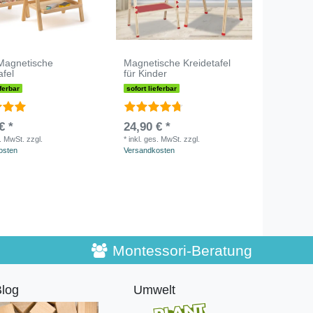
 Magnetische
Magnetische Kreidetafel
afel
für Kinder
eferbar
sofort lieferbar
€ *
24,90 € *
s. MwSt.
zzgl.
*
inkl. ges. MwSt.
zzgl.
osten
Versandkosten
Montessori-Beratung
log
Umwelt