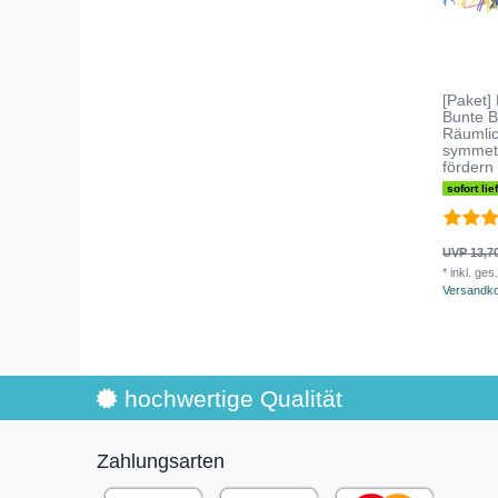
[Paket]
Bunte B
Räumli
symmet
fördern
sofort lie
UVP 13,7
*
inkl. ges
Versandk
hochwertige Qualität
Zahlungsarten