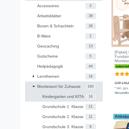
Accessoires
2
Arbeitsblätter
39
Boxen & Schachteln
26
B-Ware
2
Geocaching
13
[Paket]
Gutscheine
Fundam
5
Montess
Heilpädagogik
44
sofort lie
Lernthemen
16
UVP 149,
Montessori für Zuhause
160
*
inkl. ges
Versandk
Kindergarten und KITA
16
Grundschule 1. Klasse
21
Grundschule 2. Klasse
Artikelp
11
Grundschule 3. Klasse
9