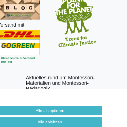
ersand mit
Aktuelles rund um Montessori-
Materialien und Montessori-
Pädagogik.
chen
Kostenfreie wöchentliche Infos
Alle akzeptieren
Hiermit bestätige ich, dass ich die
Daten­schutz­
erklärung
gelesen habe. Sie können den Newsletter
jederzeit kostenlos abbestellen.
Alle ablehnen