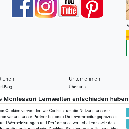
V
tionen
Unternehmen
ri-Blog
Über uns
ri-Wissen
Montessori-Lernwelten-Verspre
tter
Partnerprogramm
en und Zusatzmaterial
Widerrufsrecht
en Cookies verwenden wir Cookies, um die Nutzung unserer
Bestellung widerrufen
ühren wir und unser Partner folgende Datenverarbeitungsprozesse
 und Werbeleistungen und Performance von Inhalten sowie das
Datenschutzerklärung
 Endgerät durch technische Cookies. Sie können der Nutzung hier