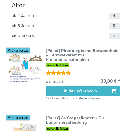
Alter
ab 4 Jahren
4
ab 5 Jahren
5
ab 6 Jahren
3
[Paket] Phonologische Bewusstheit
Artikelpaket
– Lernwerkstatt mit
Freiarbeitsmaterialien
sofort lieferbar
33,00 € *
UVP 34,00 €
In den Warenkorb
*
inkl. ges. MwSt.
zzgl.
Versandkosten
[Paket] 24 Stöpselkarten - Die
Artikelpaket
Lautunterscheidung
sofort lieferbar