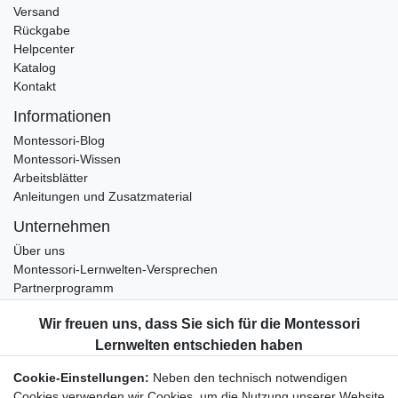
Versand
Rückgabe
Helpcenter
Katalog
Kontakt
Informationen
Montessori-Blog
Montessori-Wissen
Arbeitsblätter
Anleitungen und Zusatzmaterial
Unternehmen
Über uns
Montessori-Lernwelten-Versprechen
Partnerprogramm
Widerrufsrecht
Bestellung widerrufen
Datenschutzerklärung
Cookie-Einstellungen:
Neben den technisch notwendigen
AGB
Cookies verwenden wir Cookies, um die Nutzung unserer Website