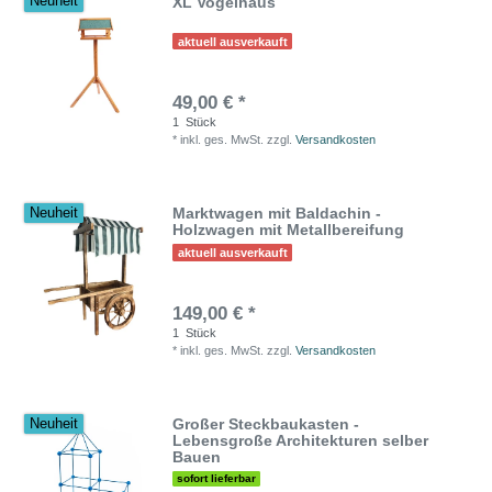
XL Vogelhaus
Neuheit
aktuell ausverkauft
49,00 € *
1
Stück
*
inkl. ges. MwSt.
zzgl.
Versandkosten
Marktwagen mit Baldachin -
Neuheit
Holzwagen mit Metallbereifung
aktuell ausverkauft
149,00 € *
1
Stück
*
inkl. ges. MwSt.
zzgl.
Versandkosten
Großer Steckbaukasten -
Neuheit
Lebensgroße Architekturen selber
Bauen
sofort lieferbar