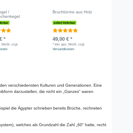
gel /
Bruchtürme aus Holz
echenkegel
eferbar
sofort lieferbar
€ *
49,00 € *
s. MwSt.
zzgl.
*
inkl. ges. MwSt.
zzgl.
osten
Versandkosten
s den verschiedensten Kulturen und Generationen. Eine
bform darzustellen, die nicht ein „Ganzes“ waren.
spiel die Ägypter schrieben bereits Brüche, rechneten
system
), welches als Grundzahl die Zahl „60“ hatte, recht