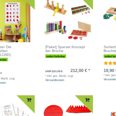
ter Die
[Paket] Sparset Konzept
Sortier
ahlen
der Brüche
Bruchte
LOAD)
sofort lieferbar
sofort li
ferbar
212,00 € *
19,90 
UVP 217,70 €
 *
*
inkl. ge
*
inkl. ges. MwSt.
zzgl.
. MwSt.
zzgl.
Versandk
Versandkosten
osten