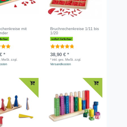
chenkreise mit
Bruchrechenkreise 1/11 bis
änder
1/20
eferbar
sofort lieferbar
€ *
38,90 € *
s. MwSt.
zzgl.
*
inkl. ges. MwSt.
zzgl.
osten
Versandkosten