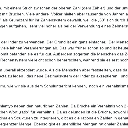
te, mit einem Strich zwischen der oberen Zahl (dem Zähler) und der un
t mit Brüchen. Viele andere Völker hielten aber tausende von Jahren 
 als Grundzahl für ihr Zahlensystem gewählt, weil die „60“ sich durch 1,
ungen aufgehen, sehr viel höher als bei der Verwendung eines Zehners
r Inder zu verwenden. Der Grund ist ein ganz einfacher. Der Mensch 
 viele lehnen Veränderungen ab. Das war früher schon so und ist he
 somit befanden sie es für gut. Außerdem zögerten die Menschen das Z
as Rechensystem vielleicht schon beherrschten, während sie es erst no
m überall akzeptiert wurde. Als die Menschen aber feststellten, dass
ta zu legen , das neue Dezimalsystem der Inder zu akzeptieren, und
rm, wie wir sie aus dem Schulunterricht kennen, noch ein verhältnis
hlentyp neben den natürlichen Zahlen. Da Brüche ein Verhältnis von 2
hen Wort „ratio“ für Verhältnis. Da es gelungen ist die Brüche, sowohl 
alen Strukturen zu integrieren, gibt es die rationalen Zahlen in gen
begrenzter Menge. Ebenso gibt es unendliche Mengen rationaler Zahlen