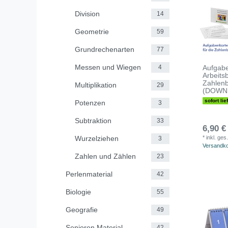
Division
14
Geometrie
59
Grundrechenarten
77
Messen und Wiegen
4
Aufgab
Arbeits
Zahlen
Multiplikation
29
(DOWN
sofort lie
Potenzen
3
Subtraktion
33
6,90 €
Wurzelziehen
*
inkl. ges
3
Versandk
Zahlen und Zählen
23
Perlenmaterial
42
Biologie
55
Geografie
49
Senioren Material
42