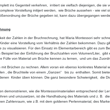
ett ins Gegenteil verkehren, irritiert sie vielfach diejenigen, die sie 
mplexe Vorstellung initijert werden, wie Brüche aussehen - wie viel sie
Größenordnung der Brüche gegeben ist, kann dazu übergegangen werde
chnung
it der Zahlen in der Bruchrechnung, hat Maria Montessori sehr schnel
 Kinder eine Vorstellung vom Verhältnis der Zahlen bekommen. Dazu gib
u visualisieren. Für den Einsatz im Elementarbereich gibt es zum Beisp
m Beispiel bei der Einführung der Bruchzahlen vom Volumen/Liter, gib
ine Fülle von Material um Brüche kennen zu lernen, und um das Zuor
m mit Brüchen zu rechnen. Allem voran ein ebenso konkretes Material w
len , die Bruchteile von
einem „Ganzen“
bis zu enthalten. Somit biete
denen Kinder üben können. Die ganz besondere Schwierigkeit, die Div
lien demonstrieren, wie die Montessorimaterialien entsprechend der Le
hren und umzusetzen, ist die Handhabung des Materials und z. B. di
ichen Zahlenraum, wie z.B. mit dem goldenen Perlenmaterial, des Mar