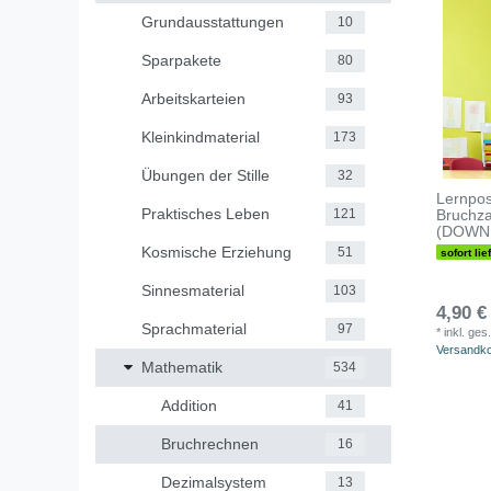
Grundausstattungen
10
Sparpakete
80
Arbeitskarteien
93
Kleinkindmaterial
173
Übungen der Stille
32
Lernpos
Praktisches Leben
Bruchz
121
(DOWN
Kosmische Erziehung
51
sofort lie
Sinnesmaterial
103
4,90 €
Sprachmaterial
97
*
inkl. ges
Versandk
Mathematik
534
Addition
41
Bruchrechnen
16
Dezimalsystem
13