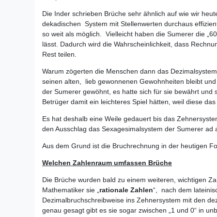
Die Inder schrieben Brüche sehr ähnlich auf wie wir heu
dekadischen System mit Stellenwerten durchaus effizien
so weit als möglich. Vielleicht haben die Sumerer die „60“
lässt. Dadurch wird die Wahrscheinlichkeit, dass Rechn
Rest teilen.
Warum zögerten die Menschen dann das Dezimalsystem de
seinen alten, lieb gewonnenen Gewohnheiten bleibt und
der Sumerer gewöhnt, es hatte sich für sie bewährt und
Betrüger damit ein leichteres Spiel hätten, weil diese d
Es hat deshalb eine Weile gedauert bis das Zehnersyste
den Ausschlag das Sexagesimalsystem der Sumerer ad ac
Aus dem Grund ist die Bruchrechnung in der heutigen Fo
Welchen Zahlenraum umfassen Brüche
Die Brüche wurden bald zu einem weiteren, wichtigen Za
Mathematiker sie „
rationale Zahlen
“, nach dem lateinisc
Dezimalbruchschreibweise ins Zehnersystem mit den dezim
genau gesagt gibt es sie sogar zwischen „1 und 0“ in un