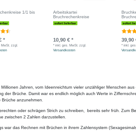
chenkreise 1/1 bis
Arbeitskartei
Bruchke
Bruchrechenkreise
Bruchr
ferbar
sofort lieferbar
sofort li
€ *
10,90 € *
39,90 
. MwSt.
zzgl.
*
inkl. ges. MwSt.
zzgl.
*
inkl. ge
osten
Versandkosten
Versandk
len Millionen Jahren, vom Ideenreichtum vieler unzähliger Menschen au
der Brüche. Damit war es endlich möglich auch Werte in Ziffernschrei
die Brüche anzunehmen.
rechten oder schrägen Strich zu schreiben, bereits sehr früh. Zum Bei
sse zwischen 2 Zahlen darzustellen.
ngs war das Rechnen mit Brüchen in ihrem Zahlensystem (
Sexagesimal