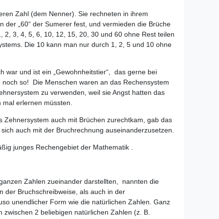
teren Zahl (dem Nenner). Sie rechneten in ihrem
an der „60“ der Sumerer fest, und vermieden die Brüche
 2, 3, 4, 5, 6, 10, 12, 15, 20, 30 und 60 ohne Rest teilen
ystems. Die 10 kann man nur durch 1, 2, 5 und 10 ohne
war und ist ein „Gewohnheitstier“, das gerne bei
ute noch so! Die Menschen waren an das Rechensystem
ehnersystem zu verwenden, weil sie Angst hatten das
ch mal erlernen müssten.
 das Zehnersystem auch mit Brüchen zurechtkam, gab das
 sich auch mit der Bruchrechnung auseinanderzusetzen.
mäßig junges Rechengebiet der Mathematik .
 ganzen Zahlen zueinander darstellten, nannten die
in der Bruchschreibweise, als auch in der
auso unendlicher Form wie die natürlichen Zahlen. Ganz
 zwischen 2 beliebigen natürlichen Zahlen (z. B.