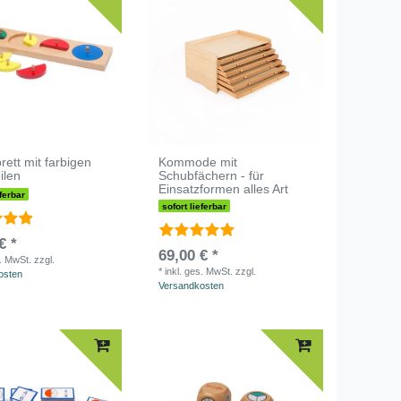
brett mit farbigen
Kommode mit
ilen
Schubfächern - für
Einsatzformen alles Art
eferbar
sofort lieferbar
€ *
69,00 € *
s. MwSt.
zzgl.
*
inkl. ges. MwSt.
zzgl.
osten
Versandkosten