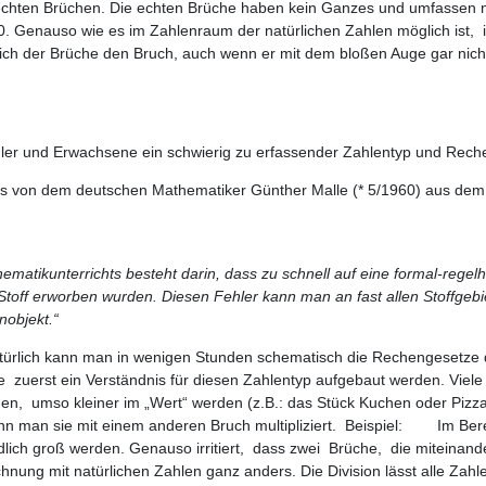
nechten Brüchen. Die echten Brüche haben kein Ganzes und umfassen n
s 0. Genauso wie es im Zahlenraum der natürlichen Zahlen möglich ist
eich der Brüche den Bruch, auch wenn er mit dem bloßen Auge gar nich
hüler und Erwachsene ein schwierig zu erfassender Zahlentyp und Rech
ens von dem deutschen Mathematiker Günther Malle (* 5/1960) aus dem 
hematikunterrichts besteht darin, dass zu schnell auf eine formal-rege
 Stoff erworben wurden. Diesen Fehler kann man an fast allen Stoffge
nobjekt.“
türlich kann man in wenigen Stunden schematisch die Rechengesetze d
 zuerst ein Verständnis für diesen Zahlentyp aufgebaut werden. Viele
erden, umso kleiner im „Wert“ werden (z.B.: das Stück Kuchen oder Piz
enn man sie mit einem anderen Bruch multipliziert. Beispiel: Im Berei
lich groß werden. Genauso irritiert, dass zwei Brüche, die miteinande
hnung mit natürlichen Zahlen ganz anders. Die Division lässt alle Za