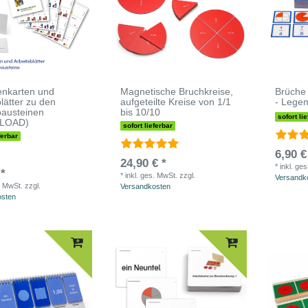
enkarten und
Magnetische Bruchkreise,
Brüche
blätter zu den
aufgeteilte Kreise von 1/1
- Lege
bausteinen
bis 10/10
sofort li
LOAD)
sofort lieferbar
ferbar
6,90 €
24,90 € *
*
inkl. ge
 *
*
inkl. ges. MwSt.
zzgl.
Versandk
. MwSt.
zzgl.
Versandkosten
osten