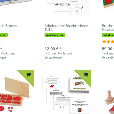
uch Brüche
Arbeitskartei Bruchrechnen
Bruchre
Teil 1
Holzst
ferbar
sofort lieferbar
sofort li
 *
12,90 € *
89,90 
. MwSt.
zzgl.
*
inkl. ges. MwSt.
zzgl.
*
inkl. ge
osten
Versandkosten
Versandk