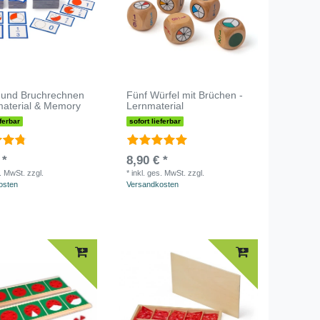
 und Bruchrechnen
Fünf Würfel mit Brüchen -
material & Memory
Lernmaterial
eferbar
sofort lieferbar
 *
8,90 € *
s. MwSt.
zzgl.
*
inkl. ges. MwSt.
zzgl.
osten
Versandkosten