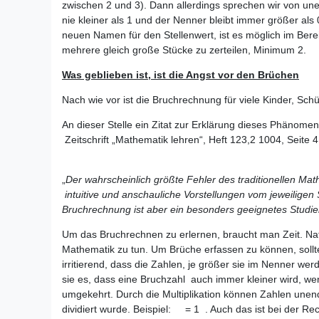
zwischen 2 und 3). Dann allerdings sprechen wir von u
nie kleiner als 1 und der Nenner bleibt immer größer al
neuen Namen für den Stellenwert, ist es möglich im Ber
mehrere gleich große Stücke zu zerteilen, Minimum 2.
Was geblieben ist, ist die Angst vor den Brüchen
Nach wie vor ist die Bruchrechnung für viele Kinder, Sc
An dieser Stelle ein Zitat zur Erklärung dieses Phänom
Zeitschrift „Mathematik lehren“, Heft 123,2 1004, Seite 4
„
Der wahrscheinlich größte Fehler des traditionellen Mat
intuitive und anschauliche Vorstellungen vom jeweiligen
Bruchrechnung ist aber ein besonders geeignetes Studie
Um das Bruchrechnen zu erlernen, braucht man Zeit. Na
Mathematik zu tun. Um Brüche erfassen zu können, sollte
irritierend, dass die Zahlen, je größer sie im Nenner w
sie es, dass eine Bruchzahl auch immer kleiner wird, w
umgekehrt. Durch die Multiplikation können Zahlen unend
dividiert wurde. Beispiel:
= 1 . Auch das ist bei der Rec