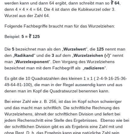
werden kann und dann 64 ergibt, dann schreibt man so
∛ 64
,
denn 4 × 4 × 4 = 64. Die 4 ist dann die Kubikwurzel oder 3.
Wurzel aus der Zahl 64.
Folgende Fachbegriffe braucht man für das Wurzelziehen:
Beispiel:
5 = ∛ 125
Die
5
bezeichnet man als den „
Wurzelwert
“, die
125
nennt man
den „
Radikand
“ und die
3
auf dem „
Wurzelzeichen (
√)
“ nennt
man „
Wurzelexponent
“. Den Vorgang des Wurzelziehens
bezeichnet man mit dem Fachbegriff als „
radizieren
“.
Es gibt die 10 Quadratzahlen des kleinen 1 x 1 ( 2-4-9-16-25-36-
49-64-81-100), die man in der Regel auswendig kann und aus
denen man im Kopf die Quadratwurzel benennen kann.
Bei einer Zahl wie z. B. 256, ist das im Kopf schon schwieriger
und das macht man schriftlich. Die schriftliche Rechnung des
Wurzelziehens, ähnelt der schriftlichen Division und liefert bei
jedem Rechenschritt eine Stelle des Ergebnisses. Ebenso wie bei
der schriftlichen Division gibt es als Ergebnis eine Zahl mit und
ohne Rest. D. h. das Ergebnis kann eine natürliche Zahl sein,