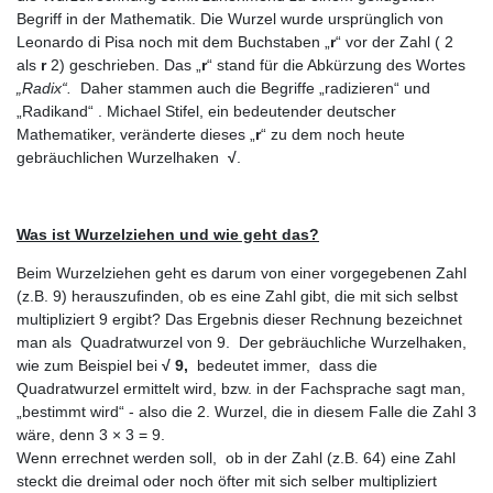
Begriff in der Mathematik. Die Wurzel wurde ursprünglich von
Leonardo di Pisa noch mit dem Buchstaben „
r
“ vor der Zahl ( 2
als
r
2) geschrieben. Das „
r
“ stand für die Abkürzung des Wortes
„Radix“.
Daher stammen auch die Begriffe „radizieren“ und
„Radikand“ . Michael Stifel, ein bedeutender deutscher
Mathematiker, veränderte dieses „
r
“ zu dem noch heute
gebräuchlichen Wurzelhaken
√
.
Was ist Wurzelziehen und wie geht das?
Beim Wurzelziehen geht es darum von einer vorgegebenen Zahl
(z.B. 9) herauszufinden, ob es eine Zahl gibt, die mit sich selbst
multipliziert 9 ergibt? Das Ergebnis dieser Rechnung bezeichnet
man als Quadratwurzel von 9. Der gebräuchliche Wurzelhaken,
wie zum Beispiel bei
√ 9,
bedeutet immer, dass die
Quadratwurzel ermittelt wird, bzw. in der Fachsprache sagt man,
„bestimmt wird“ - also die 2. Wurzel, die in diesem Falle die Zahl 3
wäre, denn 3 × 3 = 9.
Wenn errechnet werden soll, ob in der Zahl (z.B. 64) eine Zahl
steckt die dreimal oder noch öfter mit sich selber multipliziert