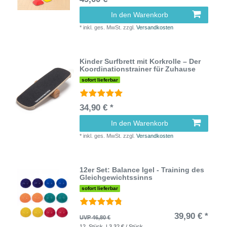
In den Warenkorb
*
inkl. ges. MwSt.
zzgl.
Versandkosten
Kinder Surfbrett mit Korkrolle – Der
Koordinationstrainer für Zuhause
sofort lieferbar
34,90 € *
In den Warenkorb
*
inkl. ges. MwSt.
zzgl.
Versandkosten
12er Set: Balance Igel - Training des
Gleichgewichtssinns
sofort lieferbar
39,90 € *
UVP 46,80 €
12
Stück
| 3,32 € / Stück