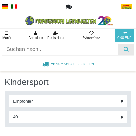
☰
Menü
Anmelden
Registrieren
0,00 EUR
Beliebt bei Pädagogen und Eltern
Kindersport