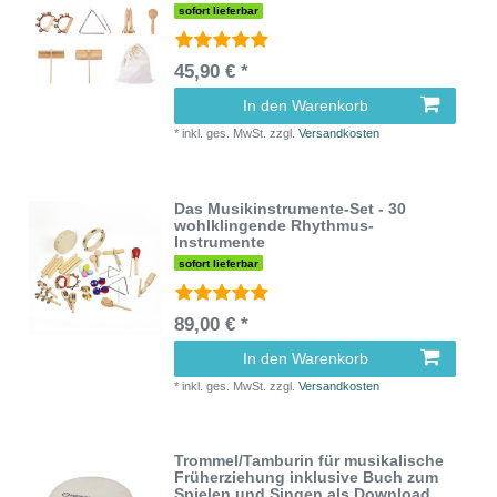
sofort lieferbar
45,90 € *
In den Warenkorb
*
inkl. ges. MwSt.
zzgl.
Versandkosten
Das Musikinstrumente-Set - 30
wohlklingende Rhythmus-
Instrumente
sofort lieferbar
89,00 € *
In den Warenkorb
*
inkl. ges. MwSt.
zzgl.
Versandkosten
Trommel/Tamburin für musikalische
Früherziehung inklusive Buch zum
Spielen und Singen als Download