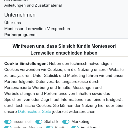
Anleitungen und Zusatzmaterial
Unternehmen
Über uns
Montessori-Lernwelten-Versprechen
Partnerprogramm
Widerrufsrecht
Bestellung widerrufen
Datenschutzerklärung
Cookie-Einstellungen:
Neben den technisch notwendigen
AGB
Cookies verwenden wir Cookies, um die Nutzung unserer Website
Impressum
zu analysieren. Unter Statistik und Marketing führen wir und unser
Partner folgende Datenverarbeitungsprozesse durch:
Aktuelles rund um Montessori-Materialien und
Personalisierte Werbung und Inhalte, Messungen und
Montessori-Pädagogik.
Werbeleistungen und Performance von Inhalten sowie das
Kostenfreie wöchentliche Infos
Speichern von oder Zugriff auf Informationen auf einem Endgerät
durch technische Cookies. Sie können der Nutzung hier oder über
unsere
Datenschutz-Seite
jederzeit widersprechen.
Hiermit bestätige ich, dass ich die
Daten­schutz­erklärung
gelesen habe. Sie
können den Newsletter jederzeit kostenlos abbestellen.
Essenziell
Statistik
Marketing
Externe Medien
PayPal
Funktional