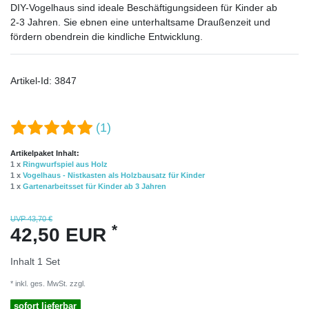
DIY-Vogelhaus sind ideale Beschäftigungsideen für Kinder ab
2-3 Jahren. Sie ebnen eine unterhaltsame Draußenzeit und
fördern obendrein die kindliche Entwicklung.
Artikel-Id:
3847
(1)
Artikelpaket Inhalt:
1 x
Ringwurfspiel aus Holz
1 x
Vogelhaus - Nistkasten als Holzbausatz für Kinder
1 x
Gartenarbeitsset für Kinder ab 3 Jahren
UVP 43,70 €
*
42,50 EUR
Inhalt
1
Set
* inkl. ges. MwSt. zzgl.
Versandkosten
sofort lieferbar