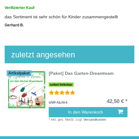
Verifizierter Kauf
das Sortiment ist sehr schön für Kinder zusammengestellt
Gerhard B.
zuletzt angesehen
[Paket] Das Garten-Dreamteam
Artikelpaket
sofort lieferbar
42,50 € *
UVP 43,70 €
In den Warenkorb
*
inkl. ges. MwSt.
zzgl.
Versandkosten