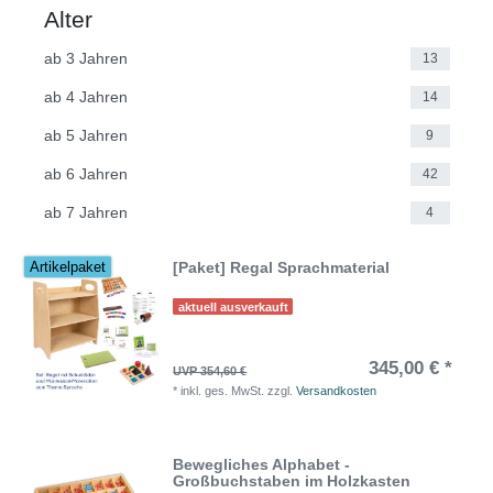
Alter
ab 3 Jahren
13
ab 4 Jahren
14
ab 5 Jahren
9
ab 6 Jahren
42
ab 7 Jahren
4
[Paket] Regal Sprachmaterial
Artikelpaket
aktuell ausverkauft
345,00 € *
UVP 354,60 €
*
inkl. ges. MwSt.
zzgl.
Versandkosten
Bewegliches Alphabet -
Großbuchstaben im Holzkasten