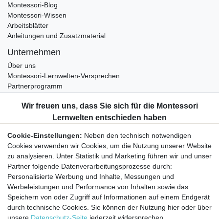
Montessori-Blog
Montessori-Wissen
Arbeitsblätter
Anleitungen und Zusatzmaterial
Unternehmen
Über uns
Montessori-Lernwelten-Versprechen
Partnerprogramm
Widerrufsrecht
Bestellung widerrufen
Datenschutzerklärung
Cookie-Einstellungen:
Neben den technisch notwendigen
AGB
Cookies verwenden wir Cookies, um die Nutzung unserer Website
Impressum
zu analysieren. Unter Statistik und Marketing führen wir und unser
Partner folgende Datenverarbeitungsprozesse durch:
Aktuelles rund um Montessori-Materialien und
Personalisierte Werbung und Inhalte, Messungen und
Montessori-Pädagogik.
Werbeleistungen und Performance von Inhalten sowie das
Kostenfreie wöchentliche Infos
Speichern von oder Zugriff auf Informationen auf einem Endgerät
durch technische Cookies. Sie können der Nutzung hier oder über
unsere
Datenschutz-Seite
jederzeit widersprechen.