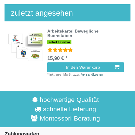
zuletzt angesehen
Arbeitskartei Bewegliche
Buchstaben
sofort lieferbar
15,90 € *
In den Warenkorb
*
inkl. ges. MwSt.
zzgl.
Versandkosten
hochwertige Qualität
schnelle Lieferung
Montessori-Beratung
Zahlungsarten