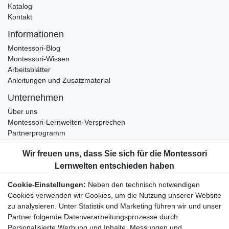
Katalog
Kontakt
Informationen
Montessori-Blog
Montessori-Wissen
Arbeitsblätter
Anleitungen und Zusatzmaterial
Unternehmen
Über uns
Montessori-Lernwelten-Versprechen
Partnerprogramm
Widerrufsrecht
Bestellung widerrufen
Datenschutzerklärung
Cookie-Einstellungen:
Neben den technisch notwendigen
AGB
Cookies verwenden wir Cookies, um die Nutzung unserer Website
Impressum
zu analysieren. Unter Statistik und Marketing führen wir und unser
Partner folgende Datenverarbeitungsprozesse durch:
Aktuelles rund um Montessori-Materialien und
Personalisierte Werbung und Inhalte, Messungen und