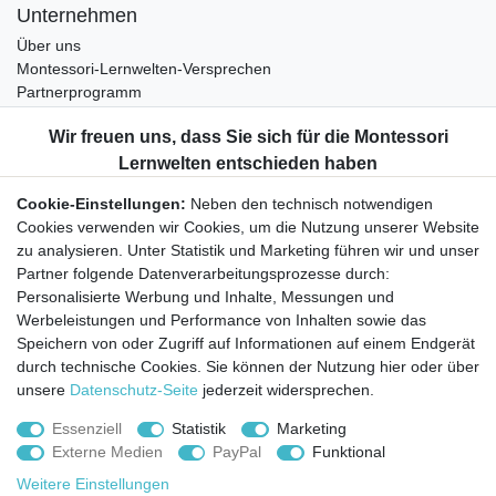
Unternehmen
Über uns
Montessori-Lernwelten-Versprechen
Partnerprogramm
Widerrufsrecht
Bestellung widerrufen
Datenschutzerklärung
Cookie-Einstellungen:
Neben den technisch notwendigen
AGB
Cookies verwenden wir Cookies, um die Nutzung unserer Website
Impressum
zu analysieren. Unter Statistik und Marketing führen wir und unser
Partner folgende Datenverarbeitungsprozesse durch:
Aktuelles rund um Montessori-Materialien und
Personalisierte Werbung und Inhalte, Messungen und
Montessori-Pädagogik.
Werbeleistungen und Performance von Inhalten sowie das
Kostenfreie wöchentliche Infos
Speichern von oder Zugriff auf Informationen auf einem Endgerät
durch technische Cookies. Sie können der Nutzung hier oder über
unsere
Datenschutz-Seite
jederzeit widersprechen.
Hiermit bestätige ich, dass ich die
Daten­schutz­erklärung
gelesen habe. Sie
können den Newsletter jederzeit kostenlos abbestellen.
Essenziell
Statistik
Marketing
Externe Medien
PayPal
Funktional
Abonnieren
Weitere Einstellungen