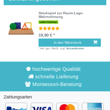
Steckspiel zur Raum-Lage-
Wahrnehmung
sofort lieferbar
19,90 € *
In den Warenkorb
*
inkl. ges. MwSt.
zzgl.
Versandkosten
hochwertige Qualität
schnelle Lieferung
Montessori-Beratung
Zahlungsarten