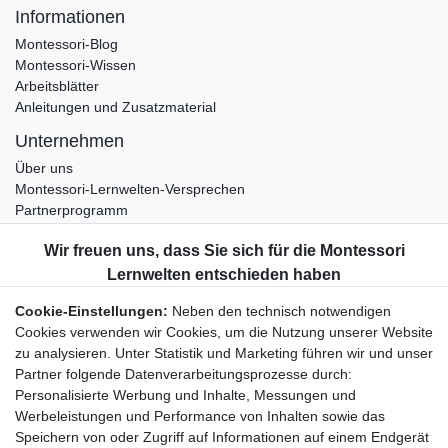
Informationen
Montessori-Blog
Montessori-Wissen
Arbeitsblätter
Anleitungen und Zusatzmaterial
Unternehmen
Über uns
Montessori-Lernwelten-Versprechen
Partnerprogramm
Widerrufsrecht
Bestellung widerrufen
Datenschutzerklärung
Cookie-Einstellungen:
Neben den technisch notwendigen
AGB
Cookies verwenden wir Cookies, um die Nutzung unserer Website
Impressum
zu analysieren. Unter Statistik und Marketing führen wir und unser
Partner folgende Datenverarbeitungsprozesse durch:
Aktuelles rund um Montessori-Materialien und
Personalisierte Werbung und Inhalte, Messungen und
Montessori-Pädagogik.
Werbeleistungen und Performance von Inhalten sowie das
Kostenfreie wöchentliche Infos
Speichern von oder Zugriff auf Informationen auf einem Endgerät