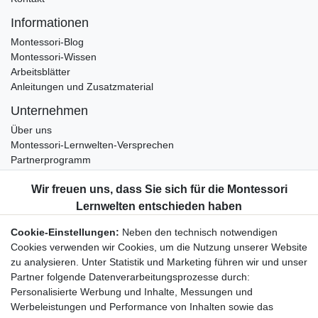
Informationen
Montessori-Blog
Montessori-Wissen
Arbeitsblätter
Anleitungen und Zusatzmaterial
Unternehmen
Über uns
Montessori-Lernwelten-Versprechen
Partnerprogramm
Widerrufsrecht
Bestellung widerrufen
Datenschutzerklärung
Cookie-Einstellungen:
Neben den technisch notwendigen
AGB
Cookies verwenden wir Cookies, um die Nutzung unserer Website
Impressum
zu analysieren. Unter Statistik und Marketing führen wir und unser
Partner folgende Datenverarbeitungsprozesse durch:
Aktuelles rund um Montessori-Materialien und
Personalisierte Werbung und Inhalte, Messungen und
Montessori-Pädagogik.
Werbeleistungen und Performance von Inhalten sowie das
Kostenfreie wöchentliche Infos