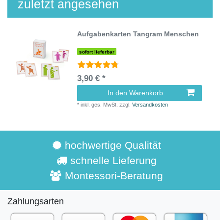
zuletzt angesehen
Aufgabenkarten Tangram Menschen
sofort lieferbar
3,90 € *
In den Warenkorb
*
inkl. ges. MwSt.
zzgl.
Versandkosten
hochwertige Qualität
schnelle Lieferung
Montessori-Beratung
Zahlungsarten