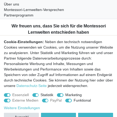
Über uns
Montessori-Lernwelten-Versprechen
Partnerprogramm
Widerrufsrecht
Bestellung widerrufen
Datenschutzerklärung
Cookie-Einstellungen:
Neben den technisch notwendigen
AGB
Cookies verwenden wir Cookies, um die Nutzung unserer Website
Impressum
zu analysieren. Unter Statistik und Marketing führen wir und unser
Partner folgende Datenverarbeitungsprozesse durch:
Aktuelles rund um Montessori-Materialien und
Personalisierte Werbung und Inhalte, Messungen und
Montessori-Pädagogik.
Werbeleistungen und Performance von Inhalten sowie das
Kostenfreie wöchentliche Infos
Speichern von oder Zugriff auf Informationen auf einem Endgerät
durch technische Cookies. Sie können der Nutzung hier oder über
unsere
Datenschutz-Seite
jederzeit widersprechen.
Hiermit bestätige ich, dass ich die
Daten­schutz­erklärung
gelesen habe. Sie
können den Newsletter jederzeit kostenlos abbestellen.
Essenziell
Statistik
Marketing
Externe Medien
PayPal
Funktional
Abonnieren
Weitere Einstellungen
© Copyright 2026 | Alle Rechte vorbehalten.