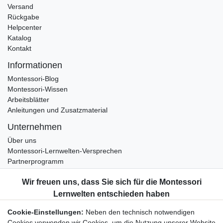
Versand
Rückgabe
Helpcenter
Katalog
Kontakt
Informationen
Montessori-Blog
Montessori-Wissen
Arbeitsblätter
Anleitungen und Zusatzmaterial
Unternehmen
Über uns
Montessori-Lernwelten-Versprechen
Partnerprogramm
Widerrufsrecht
Bestellung widerrufen
Datenschutzerklärung
Cookie-Einstellungen:
Neben den technisch notwendigen
AGB
Cookies verwenden wir Cookies, um die Nutzung unserer Website