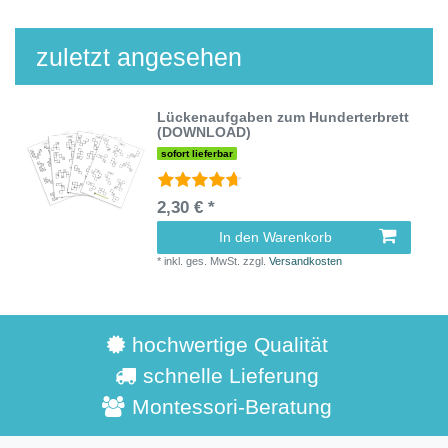
zuletzt angesehen
Lückenaufgaben zum Hunderterbrett
(DOWNLOAD)
sofort lieferbar
2,30 € *
In den Warenkorb
*
inkl. ges. MwSt.
zzgl.
Versandkosten
hochwertige Qualität
schnelle Lieferung
Montessori-Beratung