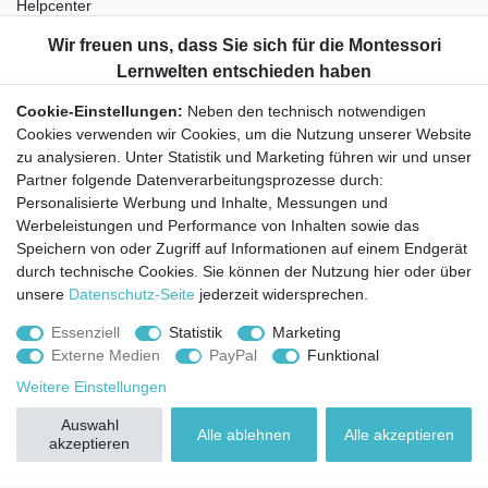
Helpcenter
Katalog
Kontakt
Informationen
Cookie-Einstellungen:
Neben den technisch notwendigen
Montessori-Blog
Cookies verwenden wir Cookies, um die Nutzung unserer Website
Montessori-Wissen
zu analysieren. Unter Statistik und Marketing führen wir und unser
Arbeitsblätter
Partner folgende Datenverarbeitungsprozesse durch:
Anleitungen und Zusatzmaterial
Personalisierte Werbung und Inhalte, Messungen und
Unternehmen
Werbeleistungen und Performance von Inhalten sowie das
Speichern von oder Zugriff auf Informationen auf einem Endgerät
Über uns
durch technische Cookies. Sie können der Nutzung hier oder über
Montessori-Lernwelten-Versprechen
unsere
Datenschutz-Seite
jederzeit widersprechen.
Partnerprogramm
Widerrufsrecht
Essenziell
Statistik
Marketing
Externe Medien
PayPal
Funktional
Bestellung widerrufen
Weitere Einstellungen
Datenschutzerklärung
Auswahl
AGB
Alle ablehnen
Alle akzeptieren
akzeptieren
Impressum
Aktuelles rund um Montessori-Materialien und