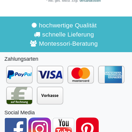
*
inkl. ges. MwSt.
zzgl.
Versandkosten
hochwertige Qualität
schnelle Lieferung
Montessori-Beratung
Zahlungsarten
Social Media