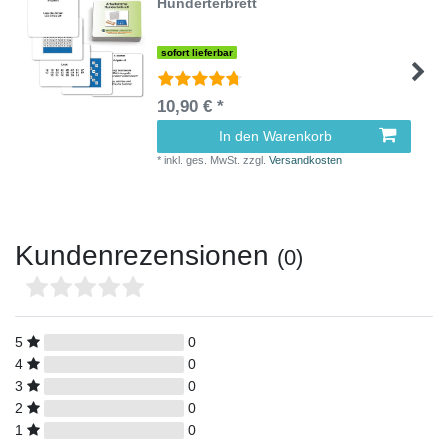
Hunderterbrett
sofort lieferbar
10,90 € *
In den Warenkorb
*
inkl. ges. MwSt.
zzgl.
Versandkosten
Kundenrezensionen
(0)
5
0
4
0
3
0
2
0
1
0