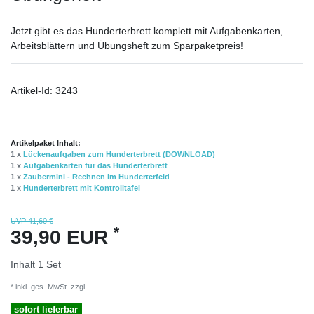
Jetzt gibt es das Hunderterbrett komplett mit Aufgabenkarten,
Arbeitsblättern und Übungsheft zum Sparpaketpreis!
Artikel-Id:
3243
Artikelpaket Inhalt:
1 x
Lückenaufgaben zum Hunderterbrett (DOWNLOAD)
1 x
Aufgabenkarten für das Hunderterbrett
1 x
Zaubermini - Rechnen im Hunderterfeld
1 x
Hunderterbrett mit Kontrolltafel
UVP 41,60 €
*
39,90 EUR
Inhalt
1
Set
* inkl. ges. MwSt. zzgl.
Versandkosten
sofort lieferbar