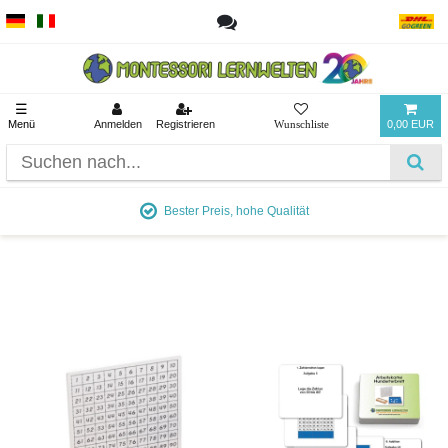
☰
Menü
Anmelden
Registrieren
0,00 EUR
Ab 90 € versandkostenfrei