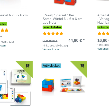
rfel 6 x 6 x 6 cm
[Paket] Sparset 10er
Arbeits
Soma-Würfel 6 x 6 x 6 cm
- Vorl
aus Holz
Nachb
ferbar
sofort lieferbar
sofort li
 *
44,90 € *
16,90 
UVP 49,00 €
. MwSt.
zzgl.
*
inkl. ge
osten
*
inkl. ges. MwSt.
zzgl.
Versandk
Versandkosten
Artikelpaket