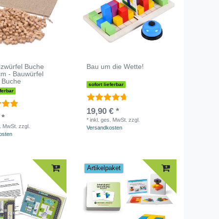
lzwürfel Buche
Bau um die Wette!
cm - Bauwürfel
- Buche
sofort lieferbar
eferbar
19,90 € *
 *
*
inkl. ges. MwSt.
zzgl.
s. MwSt.
zzgl.
Versandkosten
osten
Artikelpaket