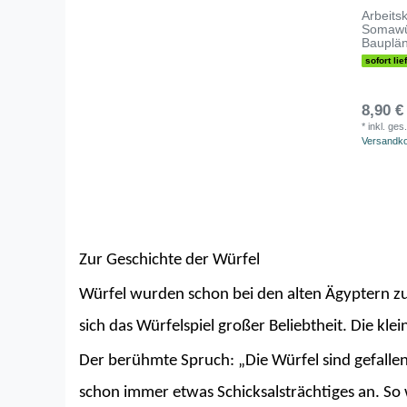
Arbeits
Somawü
Bauplä
sofort lie
8,90 €
*
inkl. ges
Versandk
Zur Geschichte der Würfel
Würfel wurden schon bei den alten Ägyptern z
sich das Würfelspiel großer Beliebtheit. Die k
Der berühmte Spruch: „Die Würfel sind gefallen“
schon immer etwas Schicksalsträchtiges an. So