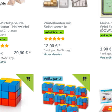
 Würfelgebäude
Würfelbauten mit
Meine S
kstatt - Holzwürfel
Selbstkontrolle
Spiel f
upläne zum
(DOWN
sofort lieferbar
uen
sofort li
ferbar
12,90 € *
1,90 €
*
inkl. ges. MwSt.
zzgl.
29,90 € *
0 €
*
inkl. ge
Versandkosten
Versandk
. MwSt.
zzgl.
osten
Artikelpaket