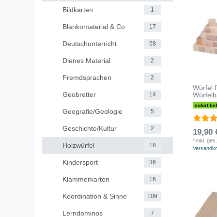
Bildkarten
1
Blankomaterial & Co
17
Deutschunterricht
58
Dienes Material
2
Fremdsprachen
2
Würfel f
Geobretter
Würfelb
14
sofort lie
Geografie/Geologie
5
Geschichte/Kultur
2
19,90 
*
inkl. ges
Holzwürfel
18
Versandk
Kindersport
36
Klammerkarten
16
Koordination & Sinne
109
Lerndominos
7