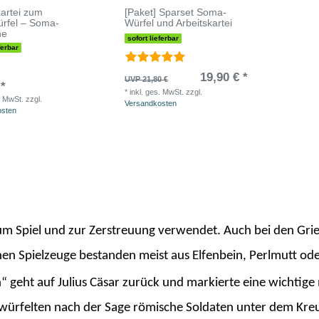
kartei zum
[Paket] Sparset Soma-
rfel – Soma-
Würfel und Arbeitskartei
ne
sofort lieferbar
ferbar
19,90 € *
UVP 21,80 €
 *
*
inkl. ges. MwSt.
zzgl.
. MwSt.
zzgl.
Versandkosten
osten
um Spiel und zur Zerstreuung verwendet. Auch bei den Gr
leinen Spielzeuge bestanden meist aus Elfenbein, Perlmutt 
 geht auf Julius Cäsar zurück und markierte eine wichtige 
 würfelten nach der Sage römische Soldaten unter dem Kreu