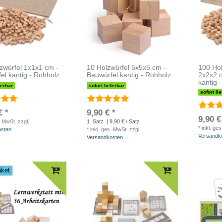
zwürfel 1x1x1 cm -
10 Holzwürfel 5x5x5 cm -
100 Ho
el kantig - Rohholz
Bauwürfel kantig - Rohholz
2x2x2 
kantig 
ferbar
sofort lieferbar
sofort li
€ *
9,90 € *
9,90 €
. MwSt.
zzgl.
1
Satz
| 9,90 € / Satz
*
inkl. ge
osten
*
inkl. ges. MwSt.
zzgl.
Versandk
Versandkosten
aket