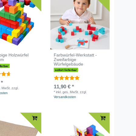
bige Holzwürfel
Farbwürfel-Werkstatt -
cm
Zweifarbige
Würfelgebäude
eferbar
sofort lieferbar
 *
11,90 € *
s. MwSt.
zzgl.
*
inkl. ges. MwSt.
zzgl.
osten
Versandkosten