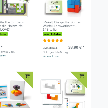
tadt – Ein Bau-
[Paket] Die große Soma-
ür die Holzwürfel
Würfel-Lernwerkstatt -
LOAD)
149-teilig
eferbar
sofort lieferbar
 *
38,90 € *
UVP 39,60 €
s. MwSt.
zzgl.
*
inkl. ges. MwSt.
zzgl.
osten
Versandkosten