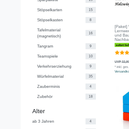
Stöpselkarten
15
Stöpselkasten
8
[Paket]
Tafelmaterial
Lernwer
16
und Ba
(magnetisch)
Nachba
sofort lie
Tangram
9
Teamspiele
10
UVP 32,8
Verkehrserziehung
9
*
inkl. ges
Versandk
Würfelmaterial
35
Zauberminis
4
Zubehör
18
Alter
ab 3 Jahren
4