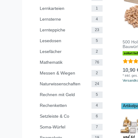
Lernkarteien
1
Lernsterne
4
Lernteppiche
23
Lesedosen
5
500 Hol
Bauwürf
Lesefächer
2
sofort lie
Mathematik
76
10,90 
Messen & Wiegen
2
*
inkl. ges
Versandk
Naturwissenschaften
24
Rechnen mit Geld
5
Rechenketten
4
Artikelp
Setzleiste & Co
6
Soma-Würfel
7
Sparpakete
19