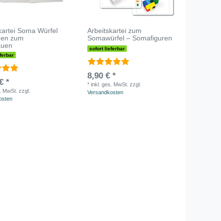
kartei Soma Würfel
Arbeitskartei zum
agen zum
Somawürfel – Somafiguren
auen
sofort lieferbar
eferbar
8,90 € *
€ *
*
inkl. ges. MwSt.
zzgl.
s. MwSt.
zzgl.
Versandkosten
osten