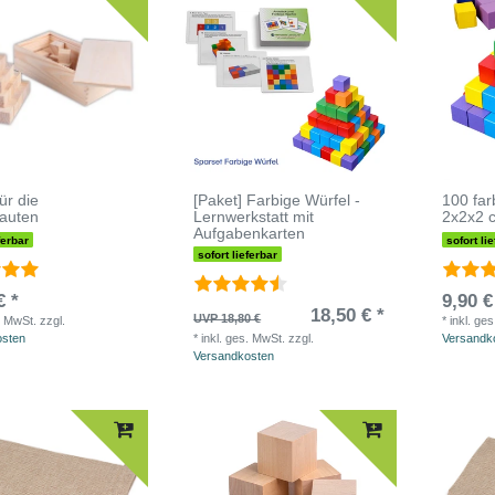
ür die
[Paket] Farbige Würfel -
100 far
auten
Lernwerkstatt mit
2x2x2 
Aufgabenkarten
ferbar
sofort li
sofort lieferbar
€ *
9,90 €
18,50 € *
UVP 18,80 €
. MwSt.
zzgl.
*
inkl. ge
osten
*
inkl. ges. MwSt.
zzgl.
Versandk
Versandkosten