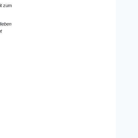
it zum
lieben
t