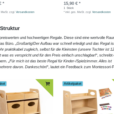
€ *
15,90 € *
1
Stück
. MwSt.
zzgl.
Versandkosten
*
inkl. ges. MwSt.
zzgl.
Versandkosten
Struktur
reiswerten und hochwertigen Regale. Diese sind eine wertvolle Ra
as Büro. „
Großartig!Der Aufbau war schnell erledigt und das Regal ist
r praktikabel zugleich, selbst für die Kleinsten (unsere Tochter ist 
was es verspricht und für den Preis einfach unschlagbar!
“, schreibt
ern. „
Für mich ist das beste Regal für Kinder-/Spielzimmer. Alles ist
n mehrere davon. Dankeschön!
“, lautet ein Feedback zum Montessori
aket
Artikelpaket