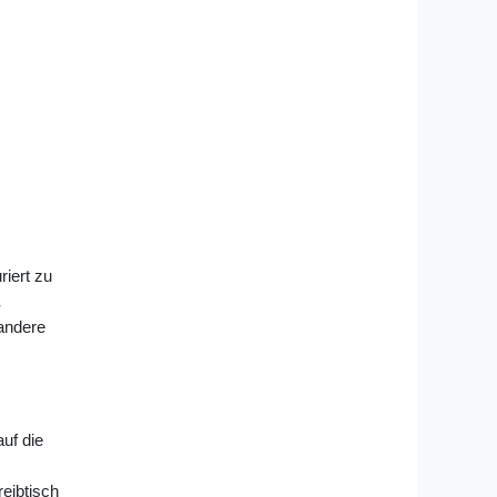
riert zu
,
 andere
uf die
reibtisch