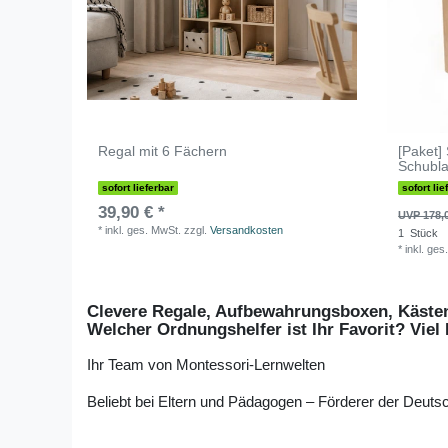
Regal mit 6 Fächern
[Paket]
Schubla
sofort lieferbar
sofort lie
39,90 € *
UVP 178,
*
inkl. ges. MwSt.
zzgl.
Versandkosten
1
Stück
*
inkl. ges
Clevere Regale, Aufbewahrungsboxen, Kästen
Welcher Ordnungshelfer ist Ihr Favorit? Vi
Ihr Team von Montessori-Lernwelten
Beliebt bei Eltern und Pädagogen – Förderer der Deutsc