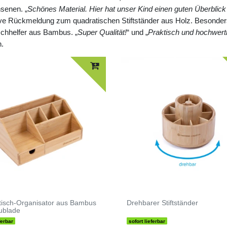
hsenen. „
Schönes Material. Hier hat unser Kind einen guten Überblick 
itive Rückmeldung zum quadratischen Stiftständer aus Holz. Besonder
ischhelfer aus Bambus. „
Super Qualität!
“ und „
Praktisch und hochwert
n.
tisch-Organisator aus Bambus
Drehbarer Stiftständer
ublade
ferbar
sofort lieferbar