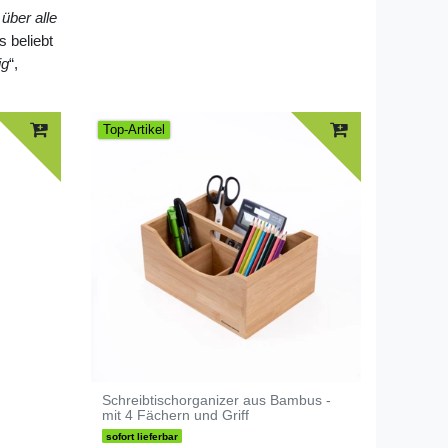
über alle
s beliebt
ig
“,
Top-Artikel
Schreibtischorganizer aus Bambus -
mit 4 Fächern und Griff
sofort lieferbar