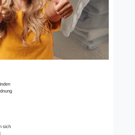
inden
rdnung
n sich
t