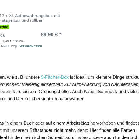
 12 x XL Aufbewahrungsbox mit
- stapelbar und rollbar
ferbar
89,90 € *
0 €
| 7,49 € / Stück
. MwSt.
zzgl.
Versandkosten
en, wie z. B. unsere
9-Fächer-Box
ist ideal, um kleinere Dinge struktu
n ist sehr vielseitig einsetzbar: Zur Aufbewahrung von Nähutensilien
s Feedback zu diesem Ordnungshelfer. Auch Kabel, Schmuck und viele
ern und Deckel übersichtlich aufbewahren.
 in einem Buch oder auf einem Arbeitsblatt hervorheben und findet a
t mit unserem Stiftständer nicht mehr, denn: Hier finden alle Farben
 ideal für den heimischen Schreibtisch, insbesondere auch für den Sch