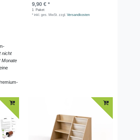
9,90 € *
1
Paket
*
inkl. ges. MwSt.
zzgl.
Versandkosten
um-
 nicht
12 Monate
 eine
-Premium-