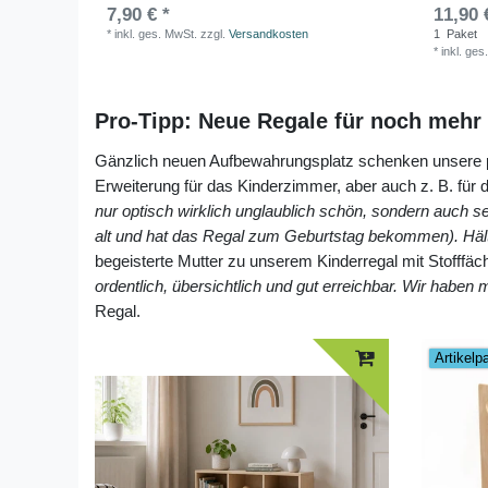
7,90 € *
11,90 
*
inkl. ges. MwSt.
zzgl.
Versandkosten
1
Paket
*
inkl. ges
Pro-Tipp: Neue Regale für noch mehr 
Gänzlich neuen Aufbewahrungsplatz schenken unsere p
Erweiterung für das Kinderzimmer, aber auch z. B. für d
nur optisch wirklich unglaublich schön, sondern auch seh
alt und hat das Regal zum Geburtstag bekommen). Hält 
begeisterte Mutter zu unserem Kinderregal mit Stofffäch
ordentlich, übersichtlich und gut erreichbar. Wir habe
Regal.
Artikelp