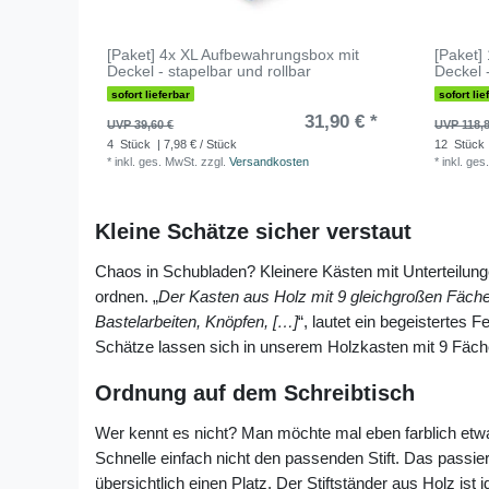
[Paket] 4x XL Aufbewahrungsbox mit
[Paket]
Deckel - stapelbar und rollbar
Deckel 
sofort lieferbar
sofort lie
31,90 € *
UVP 39,60 €
UVP 118,8
4
Stück
| 7,98 € / Stück
12
Stück
*
inkl. ges. MwSt.
zzgl.
Versandkosten
*
inkl. ges
Kleine Schätze sicher verstaut
Chaos in Schubladen? Kleinere Kästen mit Unterteilung
ordnen. „
Der Kasten aus Holz mit 9 gleichgroßen Fächer
Bastelarbeiten, Knöpfen, […]
“, lautet ein begeisterte
Schätze lassen sich in unserem Holzkasten mit 9 Fäch
Ordnung auf dem Schreibtisch
Wer kennt es nicht? Man möchte mal eben farblich etwas
Schnelle einfach nicht den passenden Stift. Das passier
übersichtlich einen Platz. Der Stiftständer aus Holz ist