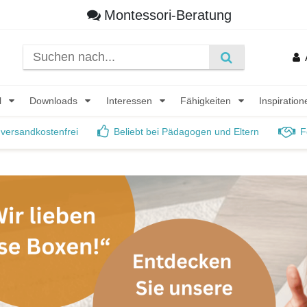
Montessori-Beratung
l
Downloads
Interessen
Fähigkeiten
Inspiratio
 versandkostenfrei
Beliebt bei Pädagogen und Eltern
F