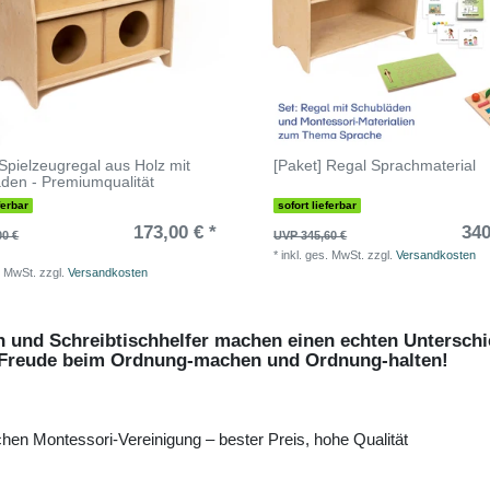
 Spielzeugregal aus Holz mit
[Paket] Regal Sprachmaterial
den - Premiumqualität
ferbar
sofort lieferbar
173,00 € *
340
00 €
UVP 345,60 €
*
inkl. ges. MwSt.
zzgl.
Versandkosten
. MwSt.
zzgl.
Versandkosten
 und Schreibtischhelfer machen einen echten Unterschi
el Freude beim Ordnung-machen und Ordnung-halten!
hen Montessori-Vereinigung – bester Preis, hohe Qualität