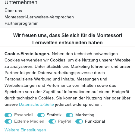
Unternehmen
Über uns
Montessori-Lernwelten-Versprechen
Partnerprogramm
Widerrufsrecht
Bestellung widerrufen
Datenschutzerklärung
Cookie-Einstellungen:
Neben den technisch notwendigen
AGB
Cookies verwenden wir Cookies, um die Nutzung unserer Website
Impressum
zu analysieren. Unter Statistik und Marketing führen wir und unser
Partner folgende Datenverarbeitungsprozesse durch:
Aktuelles rund um Montessori-Materialien und
Personalisierte Werbung und Inhalte, Messungen und
Montessori-Pädagogik.
Werbeleistungen und Performance von Inhalten sowie das
Kostenfreie wöchentliche Infos
Speichern von oder Zugriff auf Informationen auf einem Endgerät
durch technische Cookies. Sie können der Nutzung hier oder über
unsere
Datenschutz-Seite
jederzeit widersprechen.
Hiermit bestätige ich, dass ich die
Daten­schutz­erklärung
gelesen habe. Sie
können den Newsletter jederzeit kostenlos abbestellen.
Essenziell
Statistik
Marketing
Externe Medien
PayPal
Funktional
Abonnieren
Weitere Einstellungen