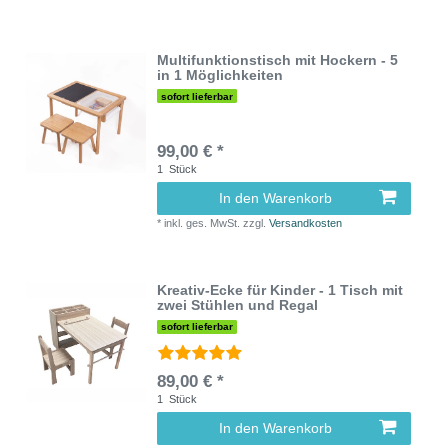
Multifunktionstisch mit Hockern - 5
in 1 Möglichkeiten
sofort lieferbar
99,00 € *
1
Stück
In den Warenkorb
*
inkl. ges. MwSt.
zzgl.
Versandkosten
Kreativ-Ecke für Kinder - 1 Tisch mit
zwei Stühlen und Regal
sofort lieferbar
89,00 € *
1
Stück
In den Warenkorb