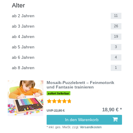
Alter
ab 2 Jahren
11
ab 3 Jahren
26
ab 4 Jahren
19
ab 5 Jahren
3
ab 6 Jahren
4
ab 8 Jahren
1
Mosaik-Puzzlebrett – Feinmotorik
und Fantasie trainieren
sofort lieferbar
18,90 € *
UVP 22,90 €
In den Warenkorb
*
inkl. ges. MwSt.
zzgl.
Versandkosten