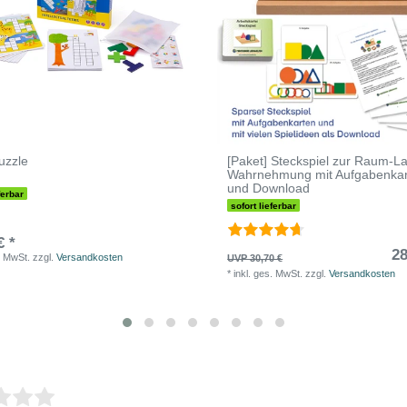
Puzzle
[Paket] Steckspiel zur Raum-L
Wahrnehmung mit Aufgabenka
und Download
ferbar
sofort lieferbar
€ *
28
. MwSt.
zzgl.
Versandkosten
UVP 30,70 €
*
inkl. ges. MwSt.
zzgl.
Versandkosten