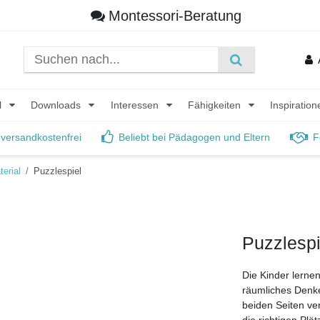
Montessori-Beratung
l
Downloads
Interessen
Fähigkeiten
Inspiratio
 versandkostenfrei
Beliebt bei Pädagogen und Eltern
F
erial
Puzzlespiel
Puzzlespi
Die Kinder lerne
räumliches Denke
beiden Seiten v