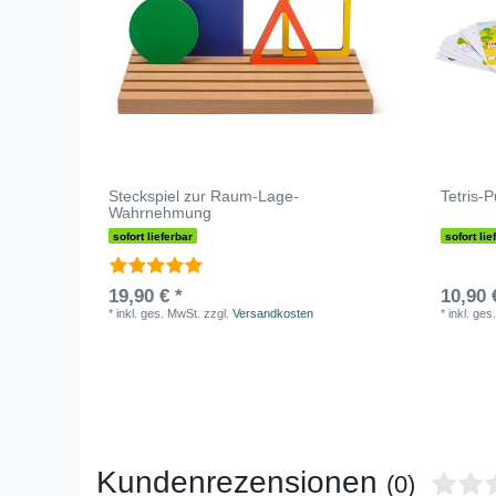
Steckspiel zur Raum-Lage-
Tetris-
Wahrnehmung
sofort lieferbar
sofort lie
19,90 € *
10,90 
*
inkl. ges. MwSt.
zzgl.
Versandkosten
*
inkl. ges
Kundenrezensionen
(0)