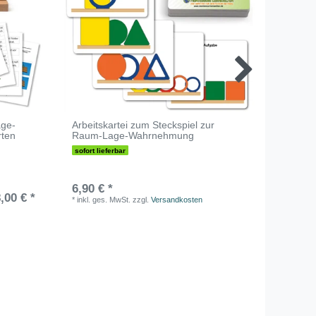
age-
Arbeitskartei zum Steckspiel zur
Farbig
rten
Raum-Lage-Wahrnehmung
sofort lieferbar
sofort li
6,90 € *
13,90 
,00 € *
*
inkl. ges. MwSt.
zzgl.
Versandkosten
*
inkl. ge