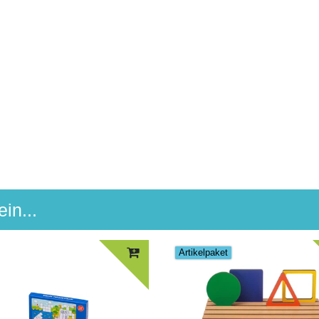
in...
Artikelpaket