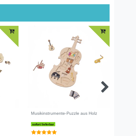
Musikinstrumente-Puzzle aus Holz
Laubbl
sofort lieferbar
sofort li