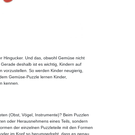
ter Hingucker. Und das, obwohl Gemüse nicht
Gerade deshalb ist es wichtig, Kindern auf
n vorzustellen. So werden Kinder neugierig,
t dem Gemüse-Puzzle lernen Kinder,
en kennen.
eten (Obst, Vögel, Instrumente)? Beim Puzzlen
setzen oder Herausnehmens eines Teils, sondern
e Formen der einzelnen Puzzleteile mit den Formen
n oder im Kopf so herumgedreht, dass es genau