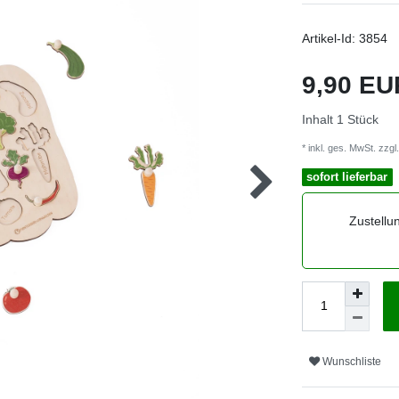
Artikel-Id:
3854
9,90 E
Inhalt
1
Stück
* inkl. ges. MwSt. zzgl.
sofort lieferbar
Zustellu
Wunschliste