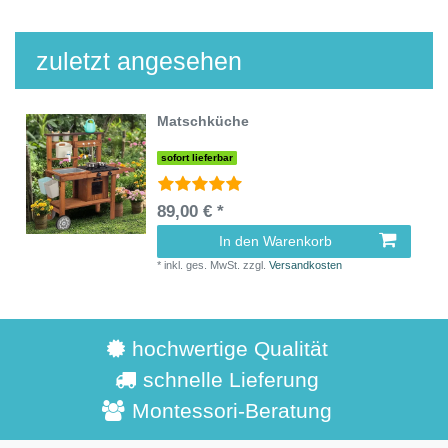
zuletzt angesehen
Matschküche
sofort lieferbar
89,00 € *
In den Warenkorb
*
inkl. ges. MwSt.
zzgl.
Versandkosten
hochwertige Qualität
schnelle Lieferung
Montessori-Beratung