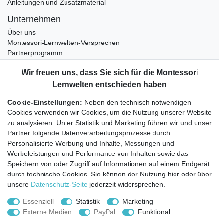
Anleitungen und Zusatzmaterial
Unternehmen
Über uns
Montessori-Lernwelten-Versprechen
Partnerprogramm
Widerrufsrecht
Bestellung widerrufen
Datenschutzerklärung
Cookie-Einstellungen:
Neben den technisch notwendigen
AGB
Cookies verwenden wir Cookies, um die Nutzung unserer Website
Impressum
zu analysieren. Unter Statistik und Marketing führen wir und unser
Partner folgende Datenverarbeitungsprozesse durch:
Aktuelles rund um Montessori-Materialien und
Personalisierte Werbung und Inhalte, Messungen und
Montessori-Pädagogik.
Werbeleistungen und Performance von Inhalten sowie das
Kostenfreie wöchentliche Infos
Speichern von oder Zugriff auf Informationen auf einem Endgerät
durch technische Cookies. Sie können der Nutzung hier oder über
unsere
Datenschutz-Seite
jederzeit widersprechen.
Hiermit bestätige ich, dass ich die
Daten­schutz­erklärung
gelesen habe. Sie
können den Newsletter jederzeit kostenlos abbestellen.
Essenziell
Statistik
Marketing
Externe Medien
PayPal
Funktional
Abonnieren