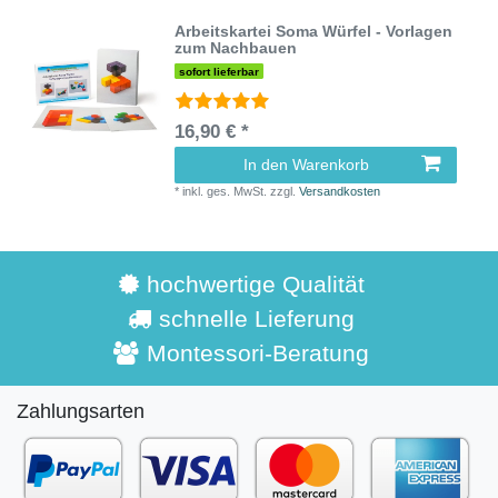
Arbeitskartei Soma Würfel - Vorlagen
zum Nachbauen
sofort lieferbar
16,90 € *
In den Warenkorb
*
inkl. ges. MwSt.
zzgl.
Versandkosten
hochwertige Qualität
schnelle Lieferung
Montessori-Beratung
Zahlungsarten