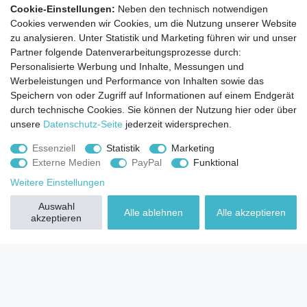
Cookie-Einstellungen:
Neben den technisch notwendigen
Montessori-Blog
Cookies verwenden wir Cookies, um die Nutzung unserer Website
Montessori-Wissen
zu analysieren. Unter Statistik und Marketing führen wir und unser
Arbeitsblätter
Partner folgende Datenverarbeitungsprozesse durch:
Anleitungen und Zusatzmaterial
Personalisierte Werbung und Inhalte, Messungen und
Unternehmen
Werbeleistungen und Performance von Inhalten sowie das
Speichern von oder Zugriff auf Informationen auf einem Endgerät
Über uns
durch technische Cookies. Sie können der Nutzung hier oder über
Montessori-Lernwelten-Versprechen
unsere
Datenschutz-Seite
jederzeit widersprechen.
Partnerprogramm
Widerrufsrecht
Essenziell
Statistik
Marketing
Externe Medien
PayPal
Funktional
Bestellung widerrufen
Weitere Einstellungen
Datenschutzerklärung
Auswahl
AGB
Alle ablehnen
Alle akzeptieren
akzeptieren
Impressum
Aktuelles rund um Montessori-Materialien und
Montessori-Pädagogik.
Kostenfreie wöchentliche Infos