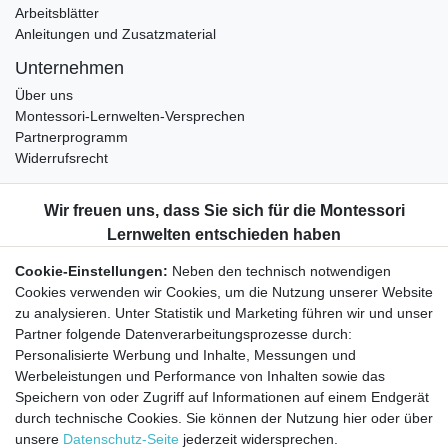
Arbeitsblätter
Anleitungen und Zusatzmaterial
Unternehmen
Über uns
Montessori-Lernwelten-Versprechen
Partnerprogramm
Widerrufsrecht
Bestellung widerrufen
Datenschutzerklärung
AGB
Cookie-Einstellungen:
Neben den technisch notwendigen
Impressum
Cookies verwenden wir Cookies, um die Nutzung unserer Website
Aktuelles rund um Montessori-Materialien und
zu analysieren. Unter Statistik und Marketing führen wir und unser
Montessori-Pädagogik.
Partner folgende Datenverarbeitungsprozesse durch:
Kostenfreie wöchentliche Infos
Personalisierte Werbung und Inhalte, Messungen und
Werbeleistungen und Performance von Inhalten sowie das
Speichern von oder Zugriff auf Informationen auf einem Endgerät
Hiermit bestätige ich, dass ich die
Daten­schutz­erklärung
gelesen habe. Sie
durch technische Cookies. Sie können der Nutzung hier oder über
können den Newsletter jederzeit kostenlos abbestellen.
unsere
Datenschutz-Seite
jederzeit widersprechen.