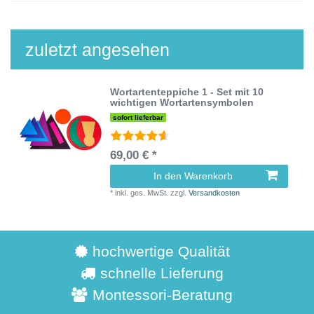
zuletzt angesehen
Wortartenteppiche 1 - Set mit 10
wichtigen Wortartensymbolen
sofort lieferbar
69,00 € *
In den Warenkorb
*
inkl. ges. MwSt.
zzgl.
Versandkosten
hochwertige Qualität
schnelle Lieferung
Montessori-Beratung