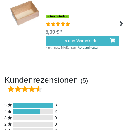
sofort lieferbar
5,90 € *
In den Warenkorb
*
inkl. ges. MwSt.
zzgl.
Versandkosten
Kundenrezensionen
(5)
5
3
4
2
3
0
2
0