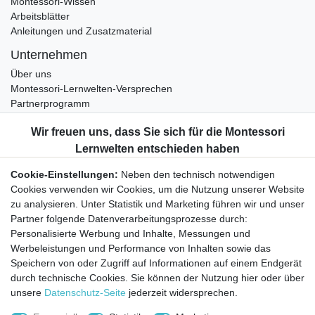
Montessori-Wissen
Arbeitsblätter
Anleitungen und Zusatzmaterial
Unternehmen
Über uns
Montessori-Lernwelten-Versprechen
Partnerprogramm
Widerrufsrecht
Bestellung widerrufen
Datenschutzerklärung
Cookie-Einstellungen:
Neben den technisch notwendigen
AGB
Cookies verwenden wir Cookies, um die Nutzung unserer Website
Impressum
zu analysieren. Unter Statistik und Marketing führen wir und unser
Partner folgende Datenverarbeitungsprozesse durch:
Aktuelles rund um Montessori-Materialien und
Personalisierte Werbung und Inhalte, Messungen und
Montessori-Pädagogik.
Werbeleistungen und Performance von Inhalten sowie das
Kostenfreie wöchentliche Infos
Speichern von oder Zugriff auf Informationen auf einem Endgerät
durch technische Cookies. Sie können der Nutzung hier oder über
unsere
Datenschutz-Seite
jederzeit widersprechen.
Hiermit bestätige ich, dass ich die
Daten­schutz­erklärung
gelesen habe. Sie
können den Newsletter jederzeit kostenlos abbestellen.