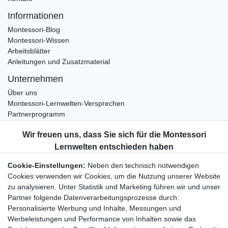
Informationen
Montessori-Blog
Montessori-Wissen
Arbeitsblätter
Anleitungen und Zusatzmaterial
Unternehmen
Über uns
Montessori-Lernwelten-Versprechen
Partnerprogramm
Widerrufsrecht
Bestellung widerrufen
Datenschutzerklärung
Cookie-Einstellungen:
Neben den technisch notwendigen
AGB
Cookies verwenden wir Cookies, um die Nutzung unserer Website
Impressum
zu analysieren. Unter Statistik und Marketing führen wir und unser
Partner folgende Datenverarbeitungsprozesse durch:
Aktuelles rund um Montessori-Materialien und
Personalisierte Werbung und Inhalte, Messungen und
Montessori-Pädagogik.
Werbeleistungen und Performance von Inhalten sowie das
Kostenfreie wöchentliche Infos