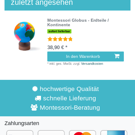
zuletzt angesehen
Montessori Globus - Erdteile /
Kontinente
sofort lieferbar
38,90 € *
In den Warenkorb
*
inkl. ges. MwSt.
zzgl.
Versandkosten
hochwertige Qualität
schnelle Lieferung
Montessori-Beratung
Zahlungsarten