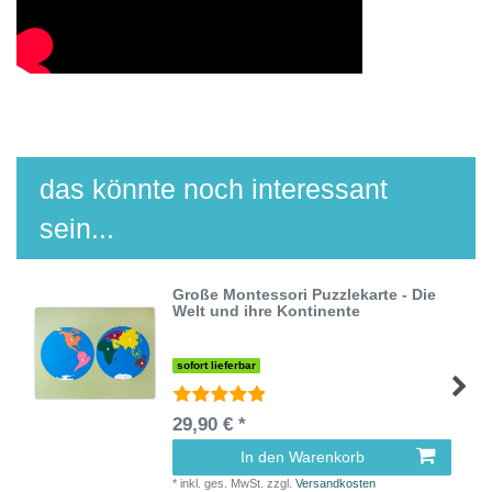
das könnte noch interessant
sein...
Große Montessori Puzzlekarte - Die
Welt und ihre Kontinente
sofort lieferbar
29,90 € *
In den Warenkorb
*
inkl. ges. MwSt.
zzgl.
Versandkosten