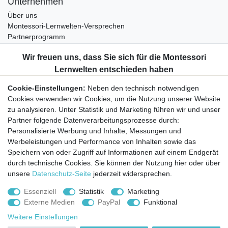
Unternehmen
Über uns
Montessori-Lernwelten-Versprechen
Partnerprogramm
Widerrufsrecht
Bestellung widerrufen
Datenschutzerklärung
Cookie-Einstellungen:
Neben den technisch notwendigen
AGB
Cookies verwenden wir Cookies, um die Nutzung unserer Website
Impressum
zu analysieren. Unter Statistik und Marketing führen wir und unser
Partner folgende Datenverarbeitungsprozesse durch:
Aktuelles rund um Montessori-Materialien und
Personalisierte Werbung und Inhalte, Messungen und
Montessori-Pädagogik.
Werbeleistungen und Performance von Inhalten sowie das
Kostenfreie wöchentliche Infos
Speichern von oder Zugriff auf Informationen auf einem Endgerät
durch technische Cookies. Sie können der Nutzung hier oder über
unsere
Datenschutz-Seite
jederzeit widersprechen.
Hiermit bestätige ich, dass ich die
Daten­schutz­erklärung
gelesen habe. Sie
können den Newsletter jederzeit kostenlos abbestellen.
Essenziell
Statistik
Marketing
Externe Medien
PayPal
Funktional
Abonnieren
Weitere Einstellungen
© Copyright 2026 | Alle Rechte vorbehalten.