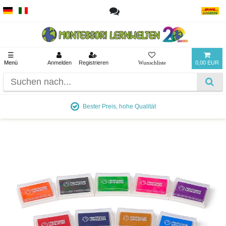
☰
Menü
Anmelden
Registrieren
0,00 EUR
Ab 90 € versandkostenfrei