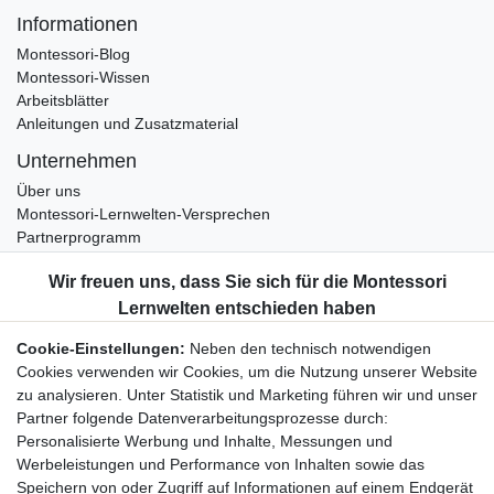
Informationen
Montessori-Blog
Montessori-Wissen
Arbeitsblätter
Anleitungen und Zusatzmaterial
Unternehmen
Über uns
Montessori-Lernwelten-Versprechen
Partnerprogramm
Widerrufsrecht
Bestellung widerrufen
Datenschutzerklärung
Cookie-Einstellungen:
Neben den technisch notwendigen
AGB
Cookies verwenden wir Cookies, um die Nutzung unserer Website
Impressum
zu analysieren. Unter Statistik und Marketing führen wir und unser
Partner folgende Datenverarbeitungsprozesse durch:
Aktuelles rund um Montessori-Materialien und
Personalisierte Werbung und Inhalte, Messungen und
Montessori-Pädagogik.
Werbeleistungen und Performance von Inhalten sowie das
Kostenfreie wöchentliche Infos
Speichern von oder Zugriff auf Informationen auf einem Endgerät