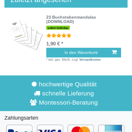
23 Buchstabenmandalas
(DOWNLOAD)
sofort lieferbar
1,90 € *
In den Warenkorb
*
inkl. ges. MwSt.
zzgl.
Versandkosten
hochwertige Qualität
schnelle Lieferung
Montessori-Beratung
Zahlungsarten