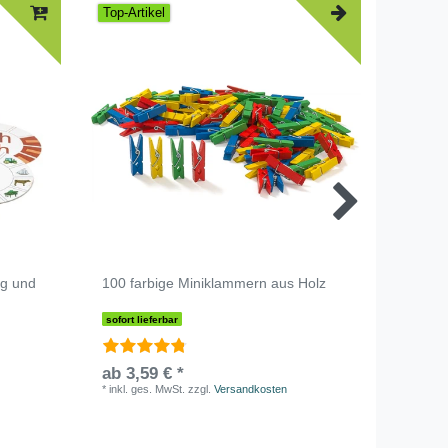
Top-Artikel
ng und
100 farbige Miniklammern aus Holz
100 La
sofort lieferbar
sofort li
ab 3,59 € *
UVP 9,90
*
inkl. ges. MwSt.
zzgl.
Versandkosten
*
inkl. ge