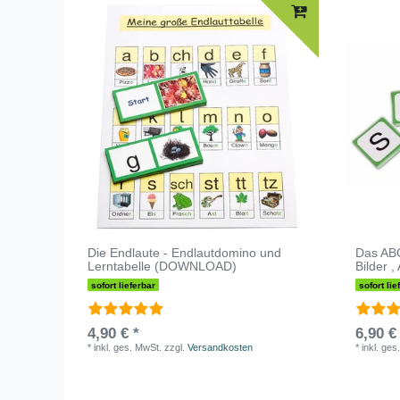
Die Endlaute - Endlautdomino und
Das ABC
Lerntabelle (DOWNLOAD)
Bilder ,
sofort lieferbar
sofort lie
4,90 € *
6,90 €
*
inkl. ges. MwSt.
zzgl.
Versandkosten
*
inkl. ges