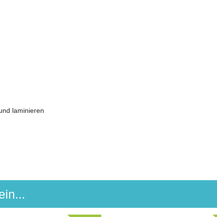
 und laminieren
in...