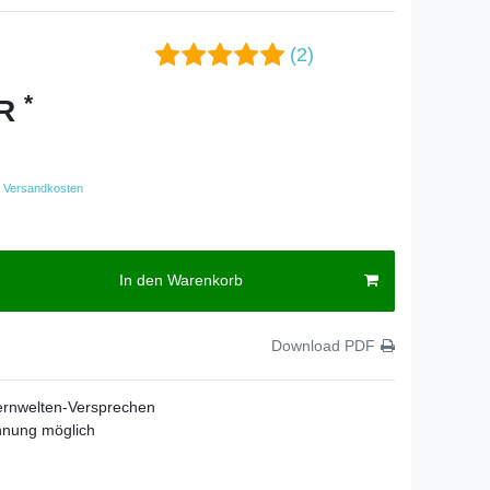
(2)
*
UR
Versandkosten
In den Warenkorb
Download PDF
ernwelten-Versprechen
hnung möglich