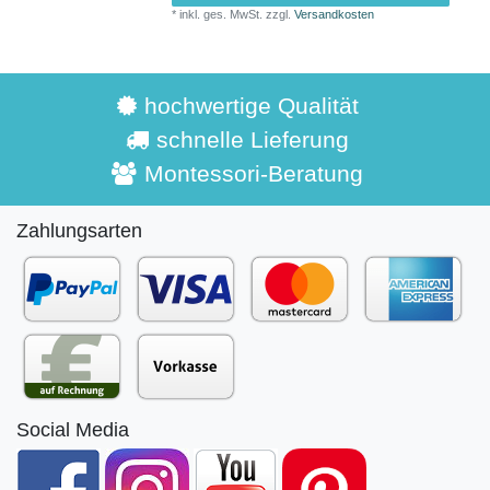
*
inkl. ges. MwSt.
zzgl.
Versandkosten
hochwertige Qualität
schnelle Lieferung
Montessori-Beratung
Zahlungsarten
Social Media