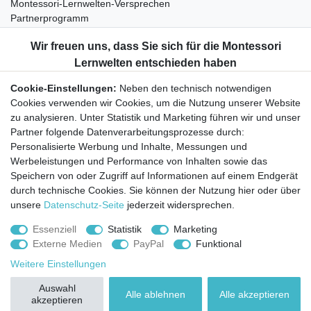
Montessori-Lernwelten-Versprechen
Partnerprogramm
Widerrufsrecht
Bestellung widerrufen
Datenschutzerklärung
Cookie-Einstellungen:
Neben den technisch notwendigen
AGB
Cookies verwenden wir Cookies, um die Nutzung unserer Website
Impressum
zu analysieren. Unter Statistik und Marketing führen wir und unser
Partner folgende Datenverarbeitungsprozesse durch:
Aktuelles rund um Montessori-Materialien und
Personalisierte Werbung und Inhalte, Messungen und
Montessori-Pädagogik.
Werbeleistungen und Performance von Inhalten sowie das
Kostenfreie wöchentliche Infos
Speichern von oder Zugriff auf Informationen auf einem Endgerät
durch technische Cookies. Sie können der Nutzung hier oder über
unsere
Datenschutz-Seite
jederzeit widersprechen.
Hiermit bestätige ich, dass ich die
Daten­schutz­erklärung
gelesen habe. Sie
können den Newsletter jederzeit kostenlos abbestellen.
Essenziell
Statistik
Marketing
Externe Medien
PayPal
Funktional
Abonnieren
Weitere Einstellungen
© Copyright 2026 | Alle Rechte vorbehalten.
Auswahl
Alle ablehnen
Alle akzeptieren
akzeptieren