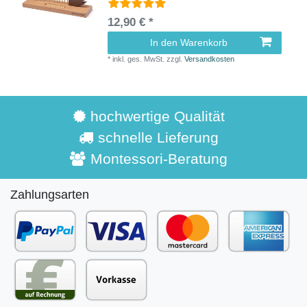
12,90 € *
In den Warenkorb
*
inkl. ges. MwSt.
zzgl.
Versandkosten
hochwertige Qualität
schnelle Lieferung
Montessori-Beratung
Zahlungsarten