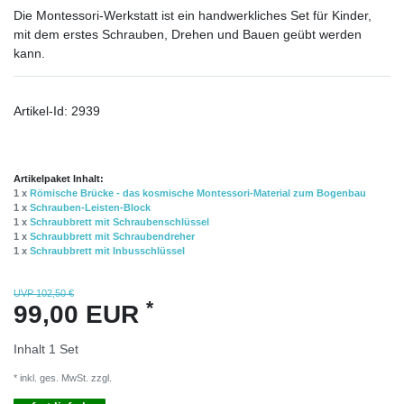
Die Montessori-Werkstatt ist ein handwerkliches Set für Kinder,
mit dem erstes Schrauben, Drehen und Bauen geübt werden
kann.
Artikel-Id:
2939
Artikelpaket Inhalt:
1 x
Römische Brücke - das kosmische Montessori-Material zum Bogenbau
1 x
Schrauben-Leisten-Block
1 x
Schraubbrett mit Schraubenschlüssel
1 x
Schraubbrett mit Schraubendreher
1 x
Schraubbrett mit Inbusschlüssel
UVP 102,50 €
*
99,00 EUR
Inhalt
1
Set
* inkl. ges. MwSt. zzgl.
Versandkosten