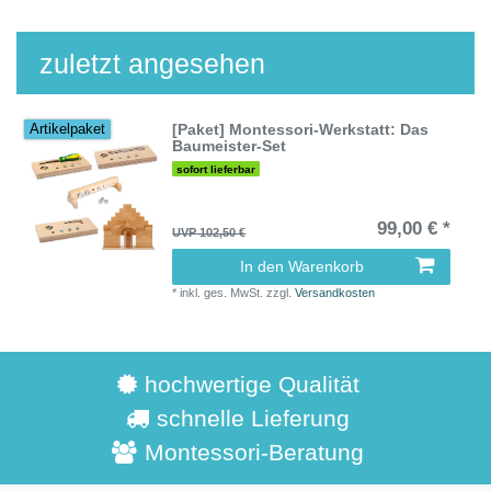
zuletzt angesehen
[Paket] Montessori-Werkstatt: Das
Artikelpaket
Baumeister-Set
sofort lieferbar
99,00 € *
UVP 102,50 €
In den Warenkorb
*
inkl. ges. MwSt.
zzgl.
Versandkosten
hochwertige Qualität
schnelle Lieferung
Montessori-Beratung