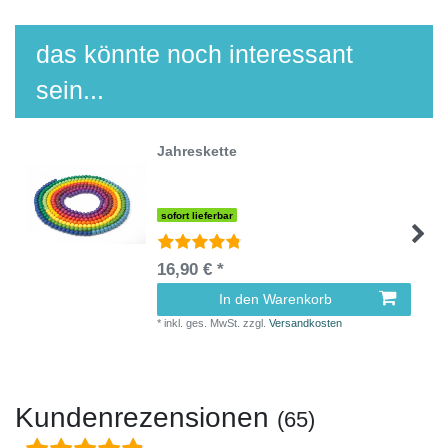
das könnte noch interessant
sein...
Jahreskette
sofort lieferbar
16,90 € *
In den Warenkorb
*
inkl. ges. MwSt.
zzgl.
Versandkosten
Kundenrezensionen
(65)