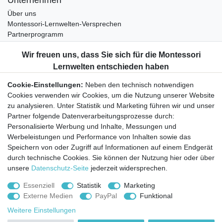
Unternehmen
Über uns
Montessori-Lernwelten-Versprechen
Partnerprogramm
Widerrufsrecht
Bestellung widerrufen
Datenschutzerklärung
Cookie-Einstellungen:
Neben den technisch notwendigen
AGB
Cookies verwenden wir Cookies, um die Nutzung unserer Website
Impressum
zu analysieren. Unter Statistik und Marketing führen wir und unser
Partner folgende Datenverarbeitungsprozesse durch:
Aktuelles rund um Montessori-Materialien und
Personalisierte Werbung und Inhalte, Messungen und
Montessori-Pädagogik.
Werbeleistungen und Performance von Inhalten sowie das
Kostenfreie wöchentliche Infos
Speichern von oder Zugriff auf Informationen auf einem Endgerät
durch technische Cookies. Sie können der Nutzung hier oder über
unsere
Datenschutz-Seite
jederzeit widersprechen.
Hiermit bestätige ich, dass ich die
Daten­schutz­erklärung
gelesen habe. Sie
können den Newsletter jederzeit kostenlos abbestellen.
Essenziell
Statistik
Marketing
Externe Medien
PayPal
Funktional
Abonnieren
Weitere Einstellungen
© Copyright 2026 | Alle Rechte vorbehalten.