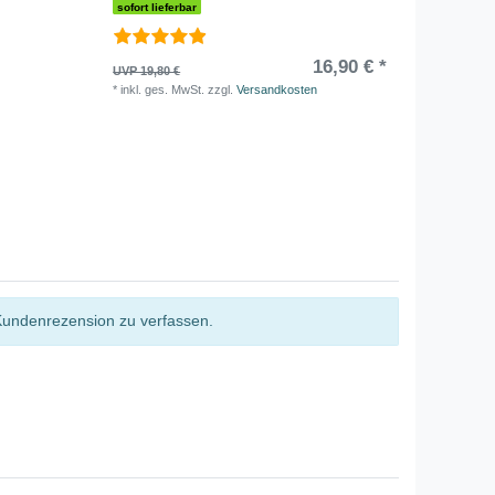
sofort lieferbar
sofort li
16,90 € *
14,90 
UVP 19,80 €
*
inkl. ge
*
inkl. ges. MwSt.
zzgl.
Versandkosten
Kundenrezension zu verfassen.