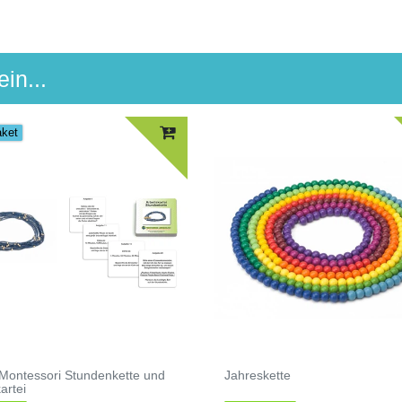
in...
aket
 Montessori Stundenkette und
Jahreskette
artei