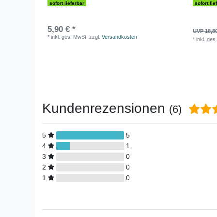
sofort lieferbar
sofort lie
5,90 € *
UVP 18,8
*
inkl. ges. MwSt.
zzgl.
Versandkosten
*
inkl. ges
Kundenrezensionen
(6)
5
5
4
1
3
0
2
0
1
0