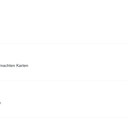
gemachten Karten
e.