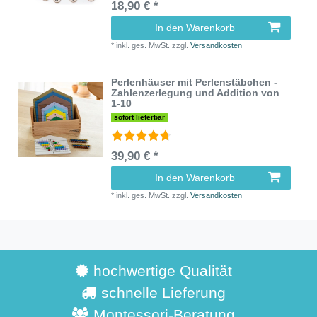
18,90 € *
In den Warenkorb
*
inkl. ges. MwSt.
zzgl.
Versandkosten
Perlenhäuser mit Perlenstäbchen -
Zahlenzerlegung und Addition von
1-10
sofort lieferbar
39,90 € *
In den Warenkorb
*
inkl. ges. MwSt.
zzgl.
Versandkosten
hochwertige Qualität
schnelle Lieferung
Montessori-Beratung