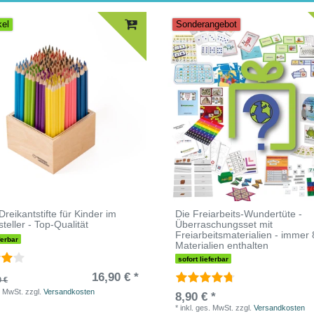
kel
Sonderangebot
Dreikantstifte für Kinder im
Die Freiarbeits-Wundertüte -
teller - Top-Qualität
Überraschungsset mit
Freiarbeitsmaterialien - immer 
ferbar
Materialien enthalten
sofort lieferbar
16,90 € *
0 €
. MwSt.
zzgl.
Versandkosten
8,90 € *
*
inkl. ges. MwSt.
zzgl.
Versandkosten