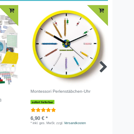
Montessori Perlenstäbchen-Uhr
10 Räts
ab 6 
8
sofort lieferbar
sofort li
6,90 € *
0,00 €
*
inkl. ges. MwSt.
zzgl.
Versandkosten
*
inkl. ge