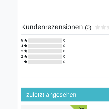
Kundenrezensionen
(0)
5
0
4
0
3
0
2
0
1
0
zuletzt angesehen