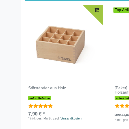
Top-Arti
Stiftständer aus Holz
[Paket] 
Holzaufs
sofort lieferbar
sofort lie
7,90 € *
UVP 17,8
*
inkl. ges. MwSt.
zzgl.
Versandkosten
*
inkl. ges