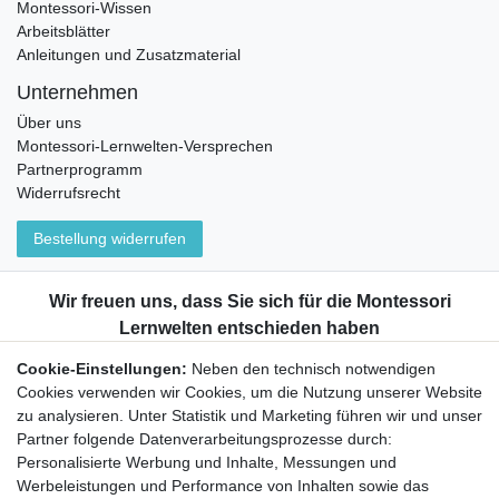
Montessori-Wissen
Arbeitsblätter
Anleitungen und Zusatzmaterial
Unternehmen
Über uns
Montessori-Lernwelten-Versprechen
Partnerprogramm
Widerrufsrecht
Bestellung widerrufen
Datenschutzerklärung
AGB
Impressum
Aktuelles rund um Montessori-Materialien und
Cookie-Einstellungen:
Neben den technisch notwendigen
Montessori-Pädagogik.
Cookies verwenden wir Cookies, um die Nutzung unserer Website
Kostenfreie wöchentliche Infos
zu analysieren. Unter Statistik und Marketing führen wir und unser
Partner folgende Datenverarbeitungsprozesse durch:
Personalisierte Werbung und Inhalte, Messungen und
Hiermit bestätige ich, dass ich die
Daten­schutz­erklärung
gelesen habe. Sie
Werbeleistungen und Performance von Inhalten sowie das
können den Newsletter jederzeit kostenlos abbestellen.