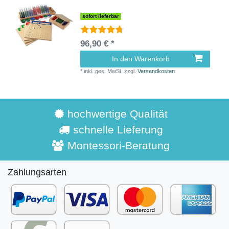
sofort lieferbar
96,90 € *
In den Warenkorb
*
inkl. ges. MwSt.
zzgl.
Versandkosten
hochwertige Qualität
schnelle Lieferung
Montessori-Beratung
Zahlungsarten