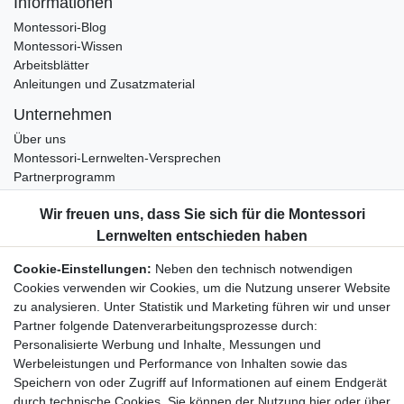
Informationen
Montessori-Blog
Montessori-Wissen
Arbeitsblätter
Anleitungen und Zusatzmaterial
Unternehmen
Über uns
Montessori-Lernwelten-Versprechen
Partnerprogramm
Widerrufsrecht
Bestellung widerrufen
Datenschutzerklärung
Cookie-Einstellungen:
Neben den technisch notwendigen
AGB
Cookies verwenden wir Cookies, um die Nutzung unserer Website
Impressum
zu analysieren. Unter Statistik und Marketing führen wir und unser
Partner folgende Datenverarbeitungsprozesse durch:
Aktuelles rund um Montessori-Materialien und
Personalisierte Werbung und Inhalte, Messungen und
Montessori-Pädagogik.
Werbeleistungen und Performance von Inhalten sowie das
Kostenfreie wöchentliche Infos
Speichern von oder Zugriff auf Informationen auf einem Endgerät
durch technische Cookies. Sie können der Nutzung hier oder über