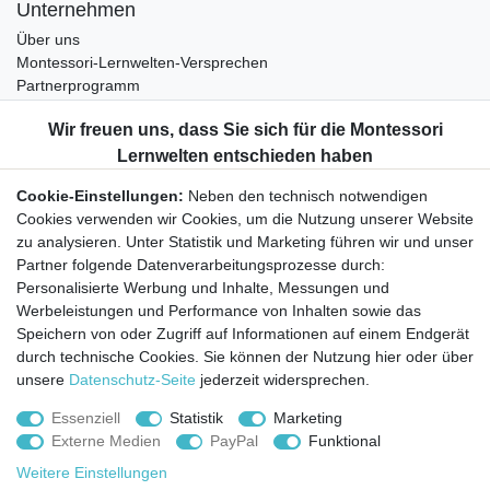
Unternehmen
Über uns
Montessori-Lernwelten-Versprechen
Partnerprogramm
Widerrufsrecht
Bestellung widerrufen
Datenschutzerklärung
Cookie-Einstellungen:
Neben den technisch notwendigen
AGB
Cookies verwenden wir Cookies, um die Nutzung unserer Website
Impressum
zu analysieren. Unter Statistik und Marketing führen wir und unser
Partner folgende Datenverarbeitungsprozesse durch:
Aktuelles rund um Montessori-Materialien und
Personalisierte Werbung und Inhalte, Messungen und
Montessori-Pädagogik.
Werbeleistungen und Performance von Inhalten sowie das
Kostenfreie wöchentliche Infos
Speichern von oder Zugriff auf Informationen auf einem Endgerät
durch technische Cookies. Sie können der Nutzung hier oder über
unsere
Datenschutz-Seite
jederzeit widersprechen.
Hiermit bestätige ich, dass ich die
Daten­schutz­erklärung
gelesen habe. Sie
können den Newsletter jederzeit kostenlos abbestellen.
Essenziell
Statistik
Marketing
Externe Medien
PayPal
Funktional
Abonnieren
Weitere Einstellungen