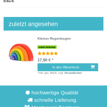
Erika N.
zuletzt angesehen
Kleiner Regenbogen
sofort lieferbar
17,90 € *
In den Warenkorb
*
inkl. ges. MwSt.
zzgl.
Versandkosten
hochwertige Qualität
schnelle Lieferung