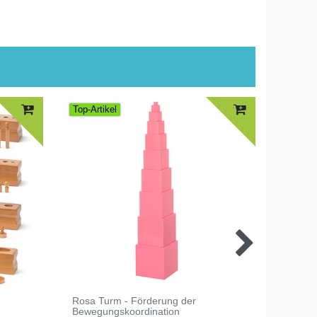
Top-Artikel
Rosa Turm - Förderung der
Spinde
Bewegungskoordination
zuordn