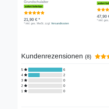
Grundschulalter
sofort lie
sofort lieferbar
47,90 
21,90 € *
*
inkl. ges
*
inkl. ges. MwSt.
zzgl.
Versandkosten
Kundenrezensionen
(8)
5
6
4
2
3
0
2
0
1
0