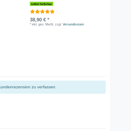
sofort lieferbar
sofort li
38,90 € *
36,90 
*
inkl. ges. MwSt.
zzgl.
Versandkosten
*
inkl. ge
Kundenrezension zu verfassen.