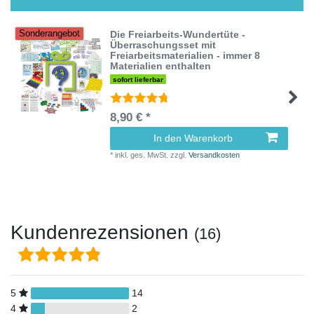
Die Freiarbeits-Wundertüte -
Sonderangebot
Überraschungsset mit
Freiarbeitsmaterialien - immer 8
Materialien enthalten
sofort lieferbar
8,90 € *
In den Warenkorb
*
inkl. ges. MwSt.
zzgl.
Versandkosten
Kundenrezensionen
(16)
5
14
4
2