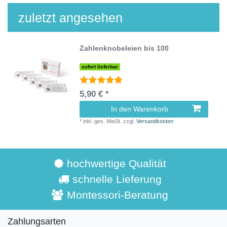
zuletzt angesehen
Zahlenknobeleien bis 100
sofort lieferbar
5,90 € *
In den Warenkorb
*
inkl. ges. MwSt.
zzgl.
Versandkosten
hochwertige Qualität
schnelle Lieferung
Montessori-Beratung
Zahlungsarten