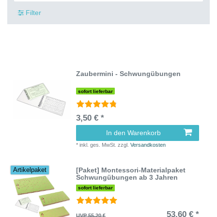
Filter
Zaubermini - Schwungübungen
sofort lieferbar
3,50 € *
In den Warenkorb
*
inkl. ges. MwSt.
zzgl.
Versandkosten
[Paket] Montessori-Materialpaket
Artikelpaket
Schwungübungen ab 3 Jahren
sofort lieferbar
53,60 € *
UVP 55,20 €