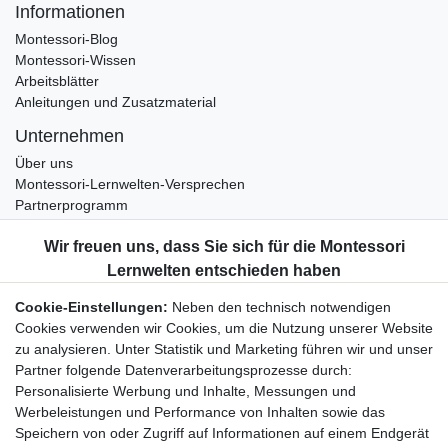
Informationen
Montessori-Blog
Montessori-Wissen
Arbeitsblätter
Anleitungen und Zusatzmaterial
Unternehmen
Über uns
Montessori-Lernwelten-Versprechen
Partnerprogramm
Widerrufsrecht
Bestellung widerrufen
Datenschutzerklärung
Cookie-Einstellungen:
Neben den technisch notwendigen
AGB
Cookies verwenden wir Cookies, um die Nutzung unserer Website
Impressum
zu analysieren. Unter Statistik und Marketing führen wir und unser
Partner folgende Datenverarbeitungsprozesse durch:
Aktuelles rund um Montessori-Materialien und
Personalisierte Werbung und Inhalte, Messungen und
Montessori-Pädagogik.
Werbeleistungen und Performance von Inhalten sowie das
Kostenfreie wöchentliche Infos
Speichern von oder Zugriff auf Informationen auf einem Endgerät