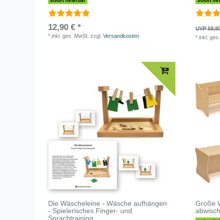
sofort lieferbar
sofort lie
12,90 € *
UVP 59,8
*
inkl. ges. MwSt.
zzgl.
Versandkosten
*
inkl. ges
Die Wäscheleine - Wäsche aufhängen
Große 
- Spielerisches Finger- und
abwisch
Sprachtraining