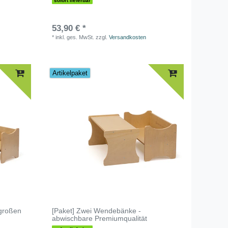
sofort lieferbar
53,90 € *
*
inkl. ges. MwSt.
zzgl.
Versandkosten
Artikelpaket
 großen
[Paket] Zwei Wendebänke -
abwischbare Premiumqualität