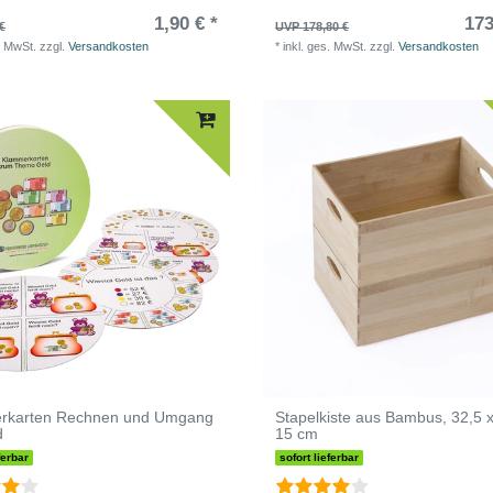
1,90 € *
173
€
UVP 178,80 €
. MwSt.
zzgl.
Versandkosten
*
inkl. ges. MwSt.
zzgl.
Versandkosten
rkarten Rechnen und Umgang
Stapelkiste aus Bambus, 32,5 x
d
15 cm
ferbar
sofort lieferbar