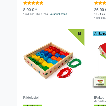
8,90 € *
26,90 
*
inkl. ges. MwSt.
zzgl.
Versandkosten
18
Stück
*
inkl. ges
Artikelp
Fädelspiel
[Paket]
Arbeitsk