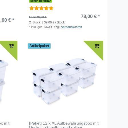
sofort lieferbar
78,00 € *
UVP 79,80 €
,90 € *
2
Stück
| 39,00 € / Stück
*
inkl. ges. MwSt.
zzgl.
Versandkosten
Artikelpaket
x mit
[Paket] 12 x XL Aufbewahrungsbox mit
Deckel - stapelbar und rollbar