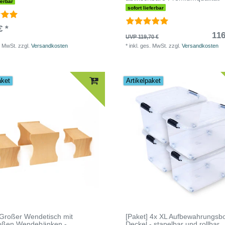
ferbar
sofort lieferbar
€ *
116
UVP 119,70 €
. MwSt.
zzgl.
Versandkosten
*
inkl. ges. MwSt.
zzgl.
Versandkosten
aket
Artikelpaket
 Großer Wendetisch mit
[Paket] 4x XL Aufbewahrungsbo
roßen Wendebänken -
Deckel - stapelbar und rollbar