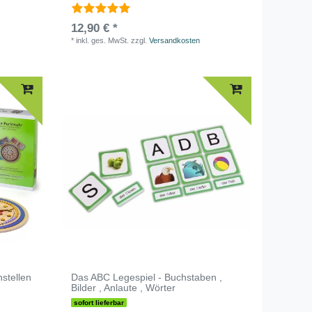
12,90 € *
*
inkl. ges. MwSt.
zzgl.
Versandkosten
nstellen
Das ABC Legespiel - Buchstaben ,
Bilder , Anlaute , Wörter
sofort lieferbar