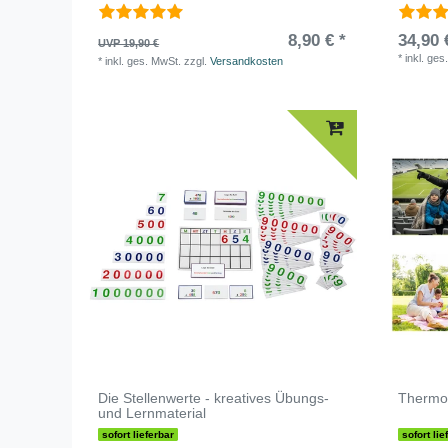
8,90 € *
34,90 
UVP 19,90 €
*
inkl. ges
*
inkl. ges. MwSt.
zzgl.
Versandkosten
Die Stellenwerte - kreatives Übungs-
Thermos
und Lernmaterial
sofort lieferbar
sofort lie