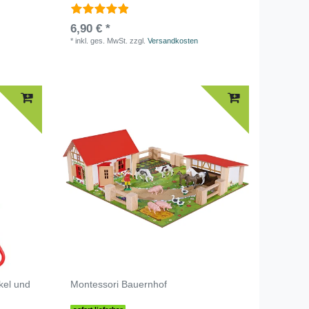
6,90 € *
*
inkl. ges. MwSt.
zzgl.
Versandkosten
kel und
Montessori Bauernhof