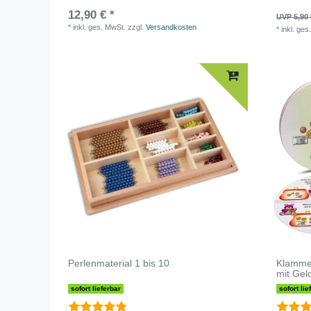
12,90 € *
UVP 5,90 
*
inkl. ges. MwSt.
zzgl.
Versandkosten
*
inkl. ges
Perlenmaterial 1 bis 10
Klamme
mit Gel
sofort lieferbar
sofort lie