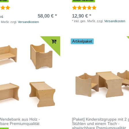
ferbar
sofort lieferbar
58,00 € *
12,90 € *
0 €
*
inkl. ges. MwSt.
zzgl.
Versandkosten
. MwSt.
zzgl.
Versandkosten
Artikelpaket
Wendebank aus Holz -
[Paket] Kindersitzgruppe mit 2
bare Premiumqualität
Stühlen und einem Tisch -
abwischbare Premiumqualität