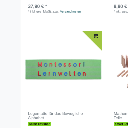
37,90 € *
9,90 €
*
inkl. ges. MwSt.
zzgl.
Versandkosten
*
inkl. ges
Legematte für das Bewegliche
Mathema
Alphabet
Teile
sofort lieferbar
sofort lie