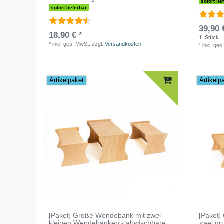
sofort lie
sofort lieferbar
39,90 
18,90 € *
1
Stück
*
inkl. ges. MwSt.
zzgl.
Versandkosten
*
inkl. ges
Artikelpaket
Artikelp
[Paket] Große Wendebank mit zwei
[Paket]
kleinen Wendebänken - abwischbare
zwei g