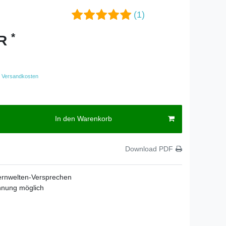
(1)
*
UR
Versandkosten
In den Warenkorb
Download PDF
ernwelten-Versprechen
hnung möglich