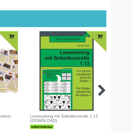
Top-Art
ändnis
Lesetraining mit Selbstkontrolle 1.13
100 fa
(DOWNLOAD)
sofort lieferbar
sofort li